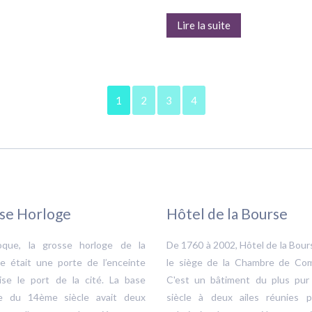
Lire la suite
1
2
3
4
se Horloge
Hôtel de la Bourse
oque, la grosse horloge de la
De 1760 à 2002, Hôtel de la Bour
le était une porte de l’enceinte
le siège de la Chambre de Co
vise le port de la cité. La base
C'est un bâtiment du plus pu
e du 14ème siècle avait deux
siècle à deux ailes réunies 