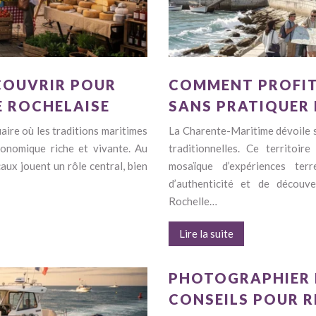
COUVRIR POUR
COMMENT PROFIT
E ROCHELAISE
SANS PRATIQUER 
uaire où les traditions maritimes
La Charente-Maritime dévoile s
onomique riche et vivante. Au
traditionnelles. Ce territoire
aux jouent un rôle central, bien
mosaïque d’expériences terr
d’authenticité et de découv
Rochelle…
Lire la suite
PHOTOGRAPHIER L
CONSEILS POUR R