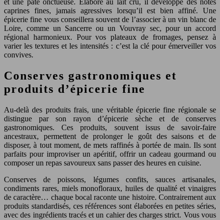
et une pâte onctueuse. Élaboré au lait cru, il développe des notes
caprines fines, jamais agressives lorsqu’il est bien affiné. Une
épicerie fine vous conseillera souvent de l’associer à un vin blanc de
Loire, comme un Sancerre ou un Vouvray sec, pour un accord
régional harmonieux. Pour vos plateaux de fromages, pensez à
varier les textures et les intensités : c’est la clé pour émerveiller vos
convives.
Conserves gastronomiques et
produits d’épicerie fine
Au-delà des produits frais, une véritable épicerie fine régionale se
distingue par son rayon d’épicerie sèche et de conserves
gastronomiques. Ces produits, souvent issus de savoir-faire
ancestraux, permettent de prolonger le goût des saisons et de
disposer, à tout moment, de mets raffinés à portée de main. Ils sont
parfaits pour improviser un apéritif, offrir un cadeau gourmand ou
composer un repas savoureux sans passer des heures en cuisine.
Conserves de poissons, légumes confits, sauces artisanales,
condiments rares, miels monofloraux, huiles de qualité et vinaigres
de caractère… chaque bocal raconte une histoire. Contrairement aux
produits standardisés, ces références sont élaborées en petites séries,
avec des ingrédients tracés et un cahier des charges strict. Vous vous