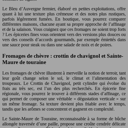
Le Bleu d’Auvergne fermier, élaboré en petites exploitations, offre
quant à lui une texture plus crémeuse et des notes plus rustiques,
parfois légèrement fumées. En boutique, vous pourrez comparer
différentes maisons, chacune ayant sa propre approche de l’affinage
et de la salaison. Vous craignez que ces fromages ne soient trop forts
? Les épiceries fines vous orientent vers des versions plus douces ou
vers des conseils d’accords gourmands, par exemple émiettés dans
une sauce pour steak ou dans une salade de noix et de poires.
Fromages de chèvre : crottin de chavignol et Sainte-
Maure de touraine
Les fromages de chèvre illustrent à merveille la notion de terroir, tant
leur goût change selon le sol, le climat et l’alimentation des
troupeaux. Le Crottin de Chavignol, petit cylindre qui évolue du
frais au très sec, est l’un des plus recherchés. En épicerie fine
régionale, vous pourrez le trouver à différents stades d’affinage, ce
qui permet de composer une véritable « dégustation verticale » sur
un même fromage. Sa texture devient plus friable avec le temps,
tandis que les arômes se concentrent et gagnent en complexité.
Le Sainte-Maure de Touraine, reconnaissable à sa forme de bûche
allongée traversée d’une paille, propose une croûte cendrée délicate