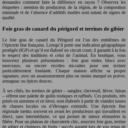
demandez comment faire la différence en rayon ? Observez les
étiquettes : mention du producteur, de la région, de la composition
minimale et de l’absence d’additifs inutiles sont autant de signes de
qualité.
Foie gras de canard du périgord et terrines de gibier
Le foie gras de canard du Périgord est l’un des emblèmes de
l’épicerie fine française. Lorsqu’il porte une indication géographique
protégée (IGP) et qu’il est élaboré en circuit court, il garantit à la fois
le respect des traditions et celui de l’animal. En boutique, vous
trouverez plusieurs présentations : foie gras entier, blocs avec
morceaux, ou encore recettes mi-cuites pour une texture
particulièrement fondante. Chaque maison affiche sa propre
signature, avec un assaisonnement plus ou moins marqué en poivre,
armagnac ou épices douces.
À ses côtés, les terrines de gibier – sanglier, chevreuil, lièvre, faisan
– offrent une palette de goûts rustiques et raffinés. Ces produits, très
prisés en automne et en hiver, sont élaborés à partir de viandes issues
de chasses locales ou d’élevages extensifs. Une épicerie fine
régionale mettra souvent en avant les producteurs qui travaillent en
direct, sans intermédiaire, ce qui permet de mieux rémunérer la
filière. Pour un plateau de charcuterie chic, associez foie gras, terrine
de gibier et chutneys de fruits : succès garanti lors de vos repas de