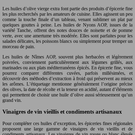
Les huiles d’olive vierge extra font partie des produits d’épicerie fine
les plus recherchés par les amateurs de cuisine. Elles agissent un peu
comme la touche finale d’un tableau, venant sublimer un plat par
quelques gouttes à peine. Les huiles de Nyons AOP, issues de la
variété Tanche, offrent des notes douces de noisette et de pomme
verte, avec une amertume très modérée. Elles sont parfaites pour les
salades délicates, les poissons blancs ou simplement pour tremper un
morceau de pain.
Les huiles de Nîmes AOP, souvent plus herbacées et légèrement
poivrées, conviennent particulièrement aux légumes grillés, aux
marinades ou aux plats méditerranéens épicés. En épicerie fine, vous
pourrez comparer différentes cuvées, parfois millésimées, et
découvrir des méthodes d’extraction à froid qui préservent au mieux
les arômes. L’étiquetage mentionne généralement l’origine précise
des olives, la date de récolte et la teneur en acidité, autant d’éléments
qui permettent de choisir une huile d’olive aussi sérieusement qu’un
grand vin.
Vinaigres de vin vieillis et condiments artisanaux
Pour compléter ces huiles d’exception, les épiceries fines régionales
proposent une large gamme de vinaigres de vin vieillis et de
condiments artisanaux. Les vinaigres de vin rouge ou blanc élevés