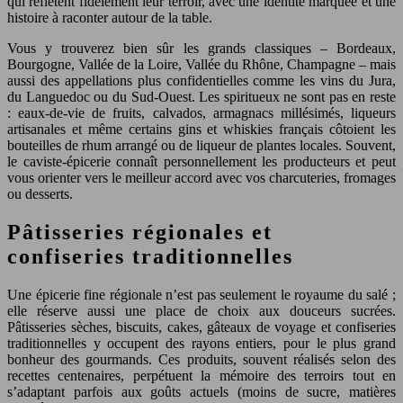
qui reflètent fidèlement leur terroir, avec une identité marquée et une
histoire à raconter autour de la table.
Vous y trouverez bien sûr les grands classiques – Bordeaux,
Bourgogne, Vallée de la Loire, Vallée du Rhône, Champagne – mais
aussi des appellations plus confidentielles comme les vins du Jura,
du Languedoc ou du Sud-Ouest. Les spiritueux ne sont pas en reste
: eaux-de-vie de fruits, calvados, armagnacs millésimés, liqueurs
artisanales et même certains gins et whiskies français côtoient les
bouteilles de rhum arrangé ou de liqueur de plantes locales. Souvent,
le caviste-épicerie connaît personnellement les producteurs et peut
vous orienter vers le meilleur accord avec vos charcuteries, fromages
ou desserts.
Pâtisseries régionales et
confiseries traditionnelles
Une épicerie fine régionale n’est pas seulement le royaume du salé ;
elle réserve aussi une place de choix aux douceurs sucrées.
Pâtisseries sèches, biscuits, cakes, gâteaux de voyage et confiseries
traditionnelles y occupent des rayons entiers, pour le plus grand
bonheur des gourmands. Ces produits, souvent réalisés selon des
recettes centenaires, perpétuent la mémoire des terroirs tout en
s’adaptant parfois aux goûts actuels (moins de sucre, matières