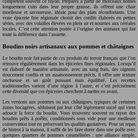
complètent souvent ce rayon. Préparés à partir de morceaux nobles
longuement cuits dans leur propre graisse, ils offrent une chair
moelleuse et savoureuse, idéale pour des plats réconfortants. Une
vraie épicerie fine régionale choisit des confits élaborés en petites
séries, avec des volailles élevées en plein air et nourries aux céréales
locales. C’est cette attention portée à l’origine des animaux qui fait
toute la différence dans l’assiette.
Boudins noirs artisanaux aux pommes et châtaignes
Le boudin noir fait partie de ces produits du terroir français que l’on
retrouve régulièrement dans les épiceries fines régionales. Lorsqu’il
est élaboré de manière artisanale, avec un sang frais, des oignons
doucement confits et un assaisonnement précis, il offre une texture
onctueuse et un goût puissant mais équilibré. Les recettes
traditionnelles varient d’une région à l’autre, et c’est précisément
cette diversité que ces épiceries cherchent à mettre en avant.
Les versions aux pommes ou aux châtaignes, typiques de certaines
zones bocagères, séduisent par leur côté légèrement sucré qui vient
adoucir la force du boudin. Vous trouverez souvent en rayon des
boudins prêts à poêler, conditionnés sous vide pour une meilleure
conservation tout en préservant les qualités gustatives. Pour un repas
de bistrot à la maison, il suffit de les faire dorer dans une poêle avec
quelques quartiers de pommes caramélisées : une alliance simple,