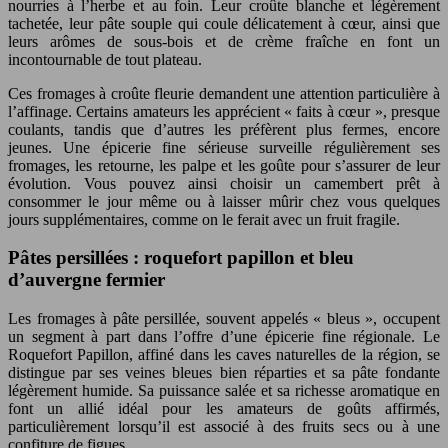
nourries à l’herbe et au foin. Leur croûte blanche et légèrement
tachetée, leur pâte souple qui coule délicatement à cœur, ainsi que
leurs arômes de sous-bois et de crème fraîche en font un
incontournable de tout plateau.
Ces fromages à croûte fleurie demandent une attention particulière à
l’affinage. Certains amateurs les apprécient « faits à cœur », presque
coulants, tandis que d’autres les préfèrent plus fermes, encore
jeunes. Une épicerie fine sérieuse surveille régulièrement ses
fromages, les retourne, les palpe et les goûte pour s’assurer de leur
évolution. Vous pouvez ainsi choisir un camembert prêt à
consommer le jour même ou à laisser mûrir chez vous quelques
jours supplémentaires, comme on le ferait avec un fruit fragile.
Pâtes persillées : roquefort papillon et bleu
d’auvergne fermier
Les fromages à pâte persillée, souvent appelés « bleus », occupent
un segment à part dans l’offre d’une épicerie fine régionale. Le
Roquefort Papillon, affiné dans les caves naturelles de la région, se
distingue par ses veines bleues bien réparties et sa pâte fondante
légèrement humide. Sa puissance salée et sa richesse aromatique en
font un allié idéal pour les amateurs de goûts affirmés,
particulièrement lorsqu’il est associé à des fruits secs ou à une
confiture de figues.