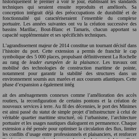
historiquement le premier à voir le jour, établissant les standards
techniques qui seraient ensuite reproduits et améliorés. Sa
conception intégrait déjà des préoccupations de durabilité et de
fonctionnalité qui caractériseraient l’ensemble du complexe
portuaire. Les années suivantes ont vu la création successive des
bassins Marillac, Bout-Blanc et Tamaris, chacun apportant sa
capacité supplémentaire et ses spécificités techniques.
L’agrandissement majeur de 2014 constitue un tournant décisif dans
l’histoire du port. Cette extension a permis de franchir le cap
symbolique des 5 000 places, propulsant définitivement La Rochelle
au rang de
leader européen de la plaisance
. Les travaux ont
mobilisé des technologies de construction maritime de pointe,
notamment pour garantir la stabilité des structures dans un
environnement soumis aux marées et aux courants atlantiques. Cette
phase d’expansion a également intég
ait des aménagements connexes comme l’amélioration des accès
routiers, la reconfiguration de certains pontons et la création de
nouveaux services à terre. Au fil des décennies, le port des Minimes
est ainsi passé du statut de simple projet d’infrastructure à celui de
véritable quartier maritime structuré, où l’urbanisme, l’architecture
portuaire et les usages nautiques dialoguent en permanence. Chaque
extension a été pensée pour optimiser la circulation des flux, limiter
les conflits d’usage entre professionnels et plaisanciers, et renforcer