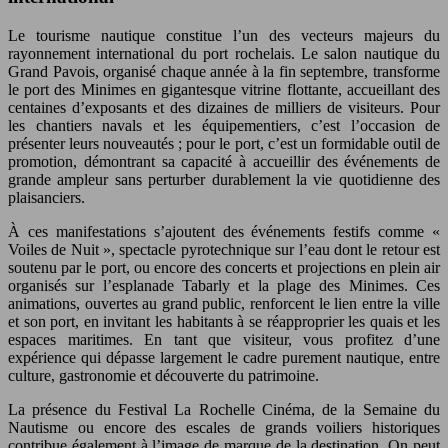
Le tourisme nautique constitue l’un des vecteurs majeurs du
rayonnement international du port rochelais. Le salon nautique du
Grand Pavois, organisé chaque année à la fin septembre, transforme
le port des Minimes en gigantesque vitrine flottante, accueillant des
centaines d’exposants et des dizaines de milliers de visiteurs. Pour
les chantiers navals et les équipementiers, c’est l’occasion de
présenter leurs nouveautés ; pour le port, c’est un formidable outil de
promotion, démontrant sa capacité à accueillir des événements de
grande ampleur sans perturber durablement la vie quotidienne des
plaisanciers.
À ces manifestations s’ajoutent des événements festifs comme «
Voiles de Nuit », spectacle pyrotechnique sur l’eau dont le retour est
soutenu par le port, ou encore des concerts et projections en plein air
organisés sur l’esplanade Tabarly et la plage des Minimes. Ces
animations, ouvertes au grand public, renforcent le lien entre la ville
et son port, en invitant les habitants à se réapproprier les quais et les
espaces maritimes. En tant que visiteur, vous profitez d’une
expérience qui dépasse largement le cadre purement nautique, entre
culture, gastronomie et découverte du patrimoine.
La présence du Festival La Rochelle Cinéma, de la Semaine du
Nautisme ou encore des escales de grands voiliers historiques
contribue également à l’image de marque de la destination. On peut