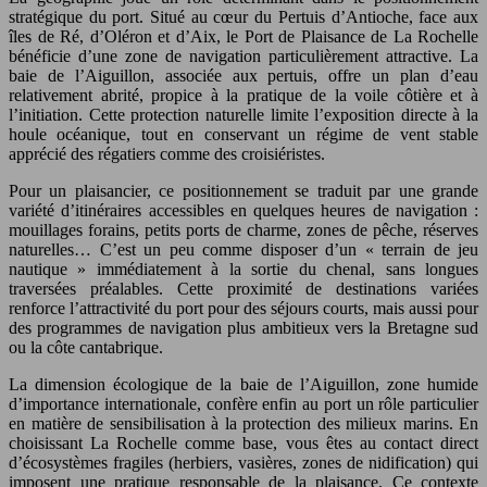
stratégique du port. Situé au cœur du Pertuis d’Antioche, face aux
îles de Ré, d’Oléron et d’Aix, le Port de Plaisance de La Rochelle
bénéficie d’une zone de navigation particulièrement attractive. La
baie de l’Aiguillon, associée aux pertuis, offre un plan d’eau
relativement abrité, propice à la pratique de la voile côtière et à
l’initiation. Cette protection naturelle limite l’exposition directe à la
houle océanique, tout en conservant un régime de vent stable
apprécié des régatiers comme des croisiéristes.
Pour un plaisancier, ce positionnement se traduit par une grande
variété d’itinéraires accessibles en quelques heures de navigation :
mouillages forains, petits ports de charme, zones de pêche, réserves
naturelles… C’est un peu comme disposer d’un « terrain de jeu
nautique » immédiatement à la sortie du chenal, sans longues
traversées préalables. Cette proximité de destinations variées
renforce l’attractivité du port pour des séjours courts, mais aussi pour
des programmes de navigation plus ambitieux vers la Bretagne sud
ou la côte cantabrique.
La dimension écologique de la baie de l’Aiguillon, zone humide
d’importance internationale, confère enfin au port un rôle particulier
en matière de sensibilisation à la protection des milieux marins. En
choisissant La Rochelle comme base, vous êtes au contact direct
d’écosystèmes fragiles (herbiers, vasières, zones de nidification) qui
imposent une pratique responsable de la plaisance. Ce contexte