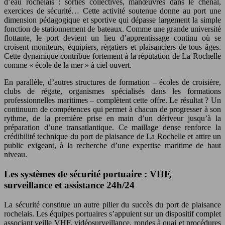
d’eau rochelais : sorties collectives, manœuvres dans le chenal,
exercices de sécurité… Cette activité soutenue donne au port une
dimension pédagogique et sportive qui dépasse largement la simple
fonction de stationnement de bateaux. Comme une grande université
flottante, le port devient un lieu d’apprentissage continu où se
croisent moniteurs, équipiers, régatiers et plaisanciers de tous âges.
Cette dynamique contribue fortement à la réputation de La Rochelle
comme « école de la mer » à ciel ouvert.
En parallèle, d’autres structures de formation – écoles de croisière,
clubs de régate, organismes spécialisés dans les formations
professionnelles maritimes – complètent cette offre. Le résultat ? Un
continuum de compétences qui permet à chacun de progresser à son
rythme, de la première prise en main d’un dériveur jusqu’à la
préparation d’une transatlantique. Ce maillage dense renforce la
crédibilité technique du port de plaisance de La Rochelle et attire un
public exigeant, à la recherche d’une expertise maritime de haut
niveau.
Les systèmes de sécurité portuaire : VHF,
surveillance et assistance 24h/24
La sécurité constitue un autre pilier du succès du port de plaisance
rochelais. Les équipes portuaires s’appuient sur un dispositif complet
associant veille VHF, vidéosurveillance, rondes à quai et procédures