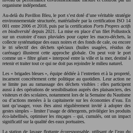
organisme indépendant.
Au-delà du Pavillon Bleu, le port s’est doté d’une véritable stratégie
environnementale structurée, matérialisée par la certification ISO 14
001 entre 2006 et 2018, puis par la certification
Ports Propres actifs
en biodiversité
depuis 2021. La mise en place d’un filet Pollustock
sur un exutoire d’eaux pluviales pour capter les macro-déchets, la
collecte systématique des eaux noires et des fonds de cale, ou encore
le tri sélectif des déchets spéciaux (huiles usagées, résidus de
carénage) illustrent cette approche globale. On peut voir le port
comme un « filtre géant » interposé entre la ville et la mer, destiné à
retenir et traiter tout ce qui ne doit pas rejoindre le milieu naturel.
Les « brigades bleues », équipe dédiée à l’entretien et à la propreté,
incarnent concrètement cette politique au quotidien. Leur action ne
se limite pas au ramassage des déchets visibles : elles participent
aussi à des opérations de sensibilisation auprès des plaisanciers, des
visiteurs et des scolaires, notamment lors de la Semaine du Nautisme
ou d’actions menées à la capitainerie sur les économies d’eau. En
tant qu’usager, vous êtes ainsi régulièrement invité à adopter des
gestes simples – limiter l’usage de détergents, privilégier les produits
éco-labellisés, optimiser les rinçages – qui, cumulés, ont un impact
significatif sur la qualité des eaux portuaires.
La station de lavage flottante écoresponsable, utilisant de l’eau du