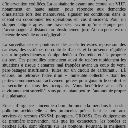
d’intervention codifiées. La capitainerie assure une écoute sur VHF,
notamment en haute saison, pour répondre aux demandes
d’assistance lors des manœuvres, signaler les conditions dans le
chenal ou coordonner les opérations en cas d’incident. Pour un
skipper fatigué après une traversée, savoir qu’une équipe peut
l’accompagner à distance ou physiquement jusqu’à son poste est un
facteur de sérénité non négligeable.
La surveillance des pontons et des accès terrestres repose sur des
caméras, des systèmes de contrôle d’accès et la présence régulière
des « brigades bleues », équipe dédiée à l’entretien et à la propreté
du port. Ces patrouilles permettent aussi de repérer rapidement les
situations à risque : amarres mal frappées avant un coup de vent,
pare-battages insuffisants, fuites sur un circuit de carburant… Là
encore, on retrouve l’idée d’un « immeuble collectif » dont les
parties communes sont activement gérées pour garantir le confort et
la sécurité de tous les occupants. Vous bénéficiez ainsi d’un
environnement surveillé, sans pour autant perdre l’autonomie propre
à la plaisance.
En cas d’urgence – incendie à bord, homme à la mer dans le bassin,
pollution accidentelle – des protocoles précis lient le port aux
services de secours (SNSM, pompiers, CROSS). Des équipements
de première intervention, tels que les extincteurs, les bouées et
perches IOB, sont répartis sur les pontons. Pourtant, la meilleure