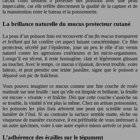
circuit court tiennent à présenter des poissons avec une peau
impeccable, car elle reflète directement la qualité de la capture et de
la manutention entre le bateau et la poissonnerie.
La brillance naturelle du mucus protecteur cutané
La peau d’un poisson frais est recouverte d’un
fin mucus transparent
et brillant
qui lui confère cet aspect luisant caractéristique. Ce film
protecteur, sécrété par l’épiderme, joue un peu le rôle d’un vernis
naturel contre les agressions extérieures et les micro-organismes.
Lorsqu’il est récent, il reste homogène, clair et légèrement glissant
au toucher. Avec le temps, ce mucus s’épaissit, devient trouble, voire
laiteux, et peut prendre une teinte jaunâtre, signe que le poisson a
dépassé son pic de fraîcheur.
Vous pouvez imaginer ce mucus comme une fine couche de rosée
matinale sur une feuille : tant qu’elle est limpide et brillante, la feuille
est encore « vivante » et fraîche. Dès que cette couche s’assèche ou
se trouble, la vitalité n’est plus la même. Chez un artisan poissonnier,
les poissons les plus frais arborent une peau qui scintille sous la
lumière de l’étal. Si au contraire la surface semble matte, sèche ou
visqueuse de manière excessive, il est préférable de vous intéresser à
un autre spécimen, voire à une autre espèce mieux arrivée ce jour-là.
L’adhérence des écailles sur le tégument