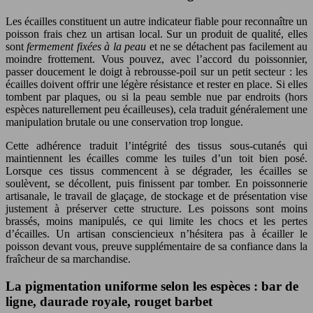
Les écailles constituent un autre indicateur fiable pour reconnaître un
poisson frais chez un artisan local. Sur un produit de qualité, elles
sont
fermement fixées à la peau
et ne se détachent pas facilement au
moindre frottement. Vous pouvez, avec l’accord du poissonnier,
passer doucement le doigt à rebrousse-poil sur un petit secteur : les
écailles doivent offrir une légère résistance et rester en place. Si elles
tombent par plaques, ou si la peau semble nue par endroits (hors
espèces naturellement peu écailleuses), cela traduit généralement une
manipulation brutale ou une conservation trop longue.
Cette adhérence traduit l’intégrité des tissus sous-cutanés qui
maintiennent les écailles comme les tuiles d’un toit bien posé.
Lorsque ces tissus commencent à se dégrader, les écailles se
soulèvent, se décollent, puis finissent par tomber. En poissonnerie
artisanale, le travail de glaçage, de stockage et de présentation vise
justement à préserver cette structure. Les poissons sont moins
brassés, moins manipulés, ce qui limite les chocs et les pertes
d’écailles. Un artisan consciencieux n’hésitera pas à écailler le
poisson devant vous, preuve supplémentaire de sa confiance dans la
fraîcheur de sa marchandise.
La pigmentation uniforme selon les espèces : bar de
ligne, daurade royale, rouget barbet