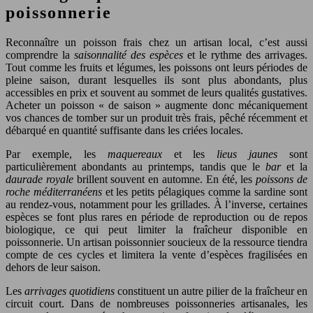
poissonnerie
Reconnaître un poisson frais chez un artisan local, c’est aussi
comprendre la
saisonnalité des espèces
et le rythme des arrivages.
Tout comme les fruits et légumes, les poissons ont leurs périodes de
pleine saison, durant lesquelles ils sont plus abondants, plus
accessibles en prix et souvent au sommet de leurs qualités gustatives.
Acheter un poisson « de saison » augmente donc mécaniquement
vos chances de tomber sur un produit très frais, pêché récemment et
débarqué en quantité suffisante dans les criées locales.
Par exemple, les
maquereaux
et les
lieus jaunes
sont
particulièrement abondants au printemps, tandis que le
bar
et la
daurade royale
brillent souvent en automne. En été, les
poissons de
roche méditerranéens
et les petits pélagiques comme la sardine sont
au rendez-vous, notamment pour les grillades. À l’inverse, certaines
espèces se font plus rares en période de reproduction ou de repos
biologique, ce qui peut limiter la fraîcheur disponible en
poissonnerie. Un artisan poissonnier soucieux de la ressource tiendra
compte de ces cycles et limitera la vente d’espèces fragilisées en
dehors de leur saison.
Les
arrivages quotidiens
constituent un autre pilier de la fraîcheur en
circuit court. Dans de nombreuses poissonneries artisanales, les