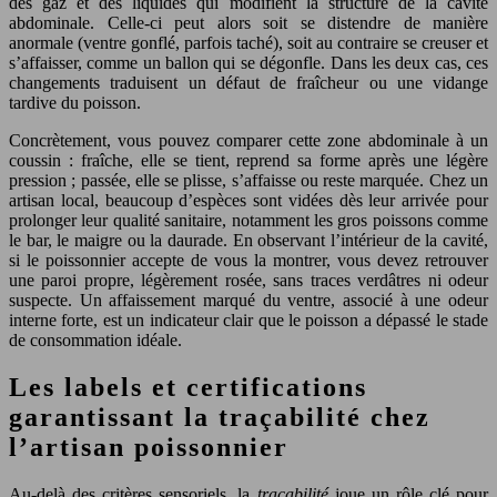
des gaz et des liquides qui modifient la structure de la cavité
abdominale. Celle-ci peut alors soit se distendre de manière
anormale (ventre gonflé, parfois taché), soit au contraire se creuser et
s’affaisser, comme un ballon qui se dégonfle. Dans les deux cas, ces
changements traduisent un défaut de fraîcheur ou une vidange
tardive du poisson.
Concrètement, vous pouvez comparer cette zone abdominale à un
coussin : fraîche, elle se tient, reprend sa forme après une légère
pression ; passée, elle se plisse, s’affaisse ou reste marquée. Chez un
artisan local, beaucoup d’espèces sont vidées dès leur arrivée pour
prolonger leur qualité sanitaire, notamment les gros poissons comme
le bar, le maigre ou la daurade. En observant l’intérieur de la cavité,
si le poissonnier accepte de vous la montrer, vous devez retrouver
une paroi propre, légèrement rosée, sans traces verdâtres ni odeur
suspecte. Un affaissement marqué du ventre, associé à une odeur
interne forte, est un indicateur clair que le poisson a dépassé le stade
de consommation idéale.
Les labels et certifications
garantissant la traçabilité chez
l’artisan poissonnier
Au-delà des critères sensoriels, la
traçabilité
joue un rôle clé pour