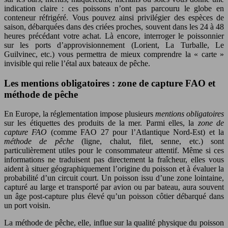
indication claire : ces poissons n’ont pas parcouru le globe en
conteneur réfrigéré. Vous pouvez ainsi privilégier des espèces de
saison, débarquées dans des criées proches, souvent dans les 24 à 48
heures précédant votre achat. Là encore, interroger le poissonnier
sur les ports d’approvisionnement (Lorient, La Turballe, Le
Guilvinec, etc.) vous permettra de mieux comprendre la « carte »
invisible qui relie l’étal aux bateaux de pêche.
Les mentions obligatoires : zone de capture FAO et
méthode de pêche
En Europe, la réglementation impose plusieurs
mentions obligatoires
sur les étiquettes des produits de la mer. Parmi elles, la
zone de
capture FAO
(comme FAO 27 pour l’Atlantique Nord-Est) et la
méthode de pêche
(ligne, chalut, filet, senne, etc.) sont
particulièrement utiles pour le consommateur attentif. Même si ces
informations ne traduisent pas directement la fraîcheur, elles vous
aident à situer géographiquement l’origine du poisson et à évaluer la
probabilité d’un circuit court. Un poisson issu d’une zone lointaine,
capturé au large et transporté par avion ou par bateau, aura souvent
un âge post-capture plus élevé qu’un poisson côtier débarqué dans
un port voisin.
La méthode de pêche, elle, influe sur la qualité physique du poisson