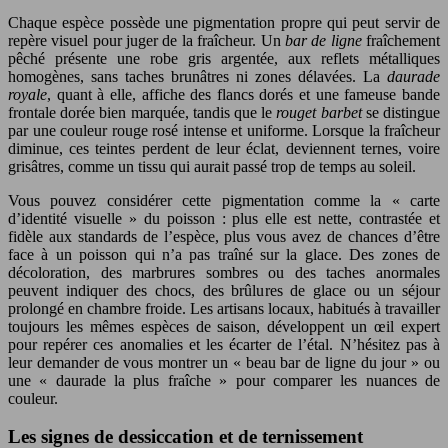
Chaque espèce possède une pigmentation propre qui peut servir de
repère visuel pour juger de la fraîcheur. Un
bar de ligne
fraîchement
pêché présente une robe gris argentée, aux reflets métalliques
homogènes, sans taches brunâtres ni zones délavées. La
daurade
royale
, quant à elle, affiche des flancs dorés et une fameuse bande
frontale dorée bien marquée, tandis que le
rouget barbet
se distingue
par une couleur rouge rosé intense et uniforme. Lorsque la fraîcheur
diminue, ces teintes perdent de leur éclat, deviennent ternes, voire
grisâtres, comme un tissu qui aurait passé trop de temps au soleil.
Vous pouvez considérer cette pigmentation comme la « carte
d’identité visuelle » du poisson : plus elle est nette, contrastée et
fidèle aux standards de l’espèce, plus vous avez de chances d’être
face à un poisson qui n’a pas traîné sur la glace. Des zones de
décoloration, des marbrures sombres ou des taches anormales
peuvent indiquer des chocs, des brûlures de glace ou un séjour
prolongé en chambre froide. Les artisans locaux, habitués à travailler
toujours les mêmes espèces de saison, développent un œil expert
pour repérer ces anomalies et les écarter de l’étal. N’hésitez pas à
leur demander de vous montrer un « beau bar de ligne du jour » ou
une « daurade la plus fraîche » pour comparer les nuances de
couleur.
Les signes de dessiccation et de ternissement