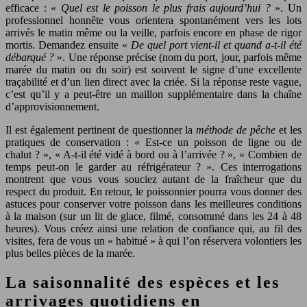
efficace : «
Quel est le poisson le plus frais aujourd’hui ?
». Un
professionnel honnête vous orientera spontanément vers les lots
arrivés le matin même ou la veille, parfois encore en phase de rigor
mortis. Demandez ensuite «
De quel port vient-il et quand a-t-il été
débarqué ?
». Une réponse précise (nom du port, jour, parfois même
marée du matin ou du soir) est souvent le signe d’une excellente
traçabilité et d’un lien direct avec la criée. Si la réponse reste vague,
c’est qu’il y a peut-être un maillon supplémentaire dans la chaîne
d’approvisionnement.
Il est également pertinent de questionner la
méthode de pêche
et les
pratiques de conservation : « Est-ce un poisson de ligne ou de
chalut ? », « A-t-il été vidé à bord ou à l’arrivée ? », « Combien de
temps peut-on le garder au réfrigérateur ? ». Ces interrogations
montrent que vous vous souciez autant de la fraîcheur que du
respect du produit. En retour, le poissonnier pourra vous donner des
astuces pour conserver votre poisson dans les meilleures conditions
à la maison (sur un lit de glace, filmé, consommé dans les 24 à 48
heures). Vous créez ainsi une relation de confiance qui, au fil des
visites, fera de vous un « habitué » à qui l’on réservera volontiers les
plus belles pièces de la marée.
La saisonnalité des espèces et les
arrivages quotidiens en