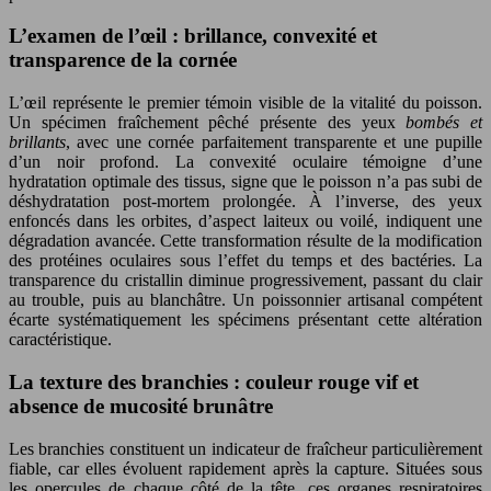
L’examen de l’œil : brillance, convexité et
transparence de la cornée
L’œil représente le premier témoin visible de la vitalité du poisson.
Un spécimen fraîchement pêché présente des yeux
bombés et
brillants
, avec une cornée parfaitement transparente et une pupille
d’un noir profond. La convexité oculaire témoigne d’une
hydratation optimale des tissus, signe que le poisson n’a pas subi de
déshydratation post-mortem prolongée. À l’inverse, des yeux
enfoncés dans les orbites, d’aspect laiteux ou voilé, indiquent une
dégradation avancée. Cette transformation résulte de la modification
des protéines oculaires sous l’effet du temps et des bactéries. La
transparence du cristallin diminue progressivement, passant du clair
au trouble, puis au blanchâtre. Un poissonnier artisanal compétent
écarte systématiquement les spécimens présentant cette altération
caractéristique.
La texture des branchies : couleur rouge vif et
absence de mucosité brunâtre
Les branchies constituent un indicateur de fraîcheur particulièrement
fiable, car elles évoluent rapidement après la capture. Situées sous
les opercules de chaque côté de la tête, ces organes respiratoires