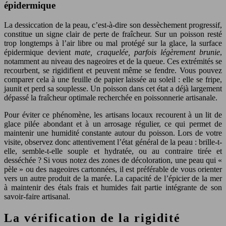
épidermique
La dessiccation de la peau, c’est-à-dire son dessèchement progressif,
constitue un signe clair de perte de fraîcheur. Sur un poisson resté
trop longtemps à l’air libre ou mal protégé sur la glace, la surface
épidermique devient
mate, craquelée, parfois légèrement brunie
,
notamment au niveau des nageoires et de la queue. Ces extrémités se
recourbent, se rigidifient et peuvent même se fendre. Vous pouvez
comparer cela à une feuille de papier laissée au soleil : elle se fripe,
jaunit et perd sa souplesse. Un poisson dans cet état a déjà largement
dépassé la fraîcheur optimale recherchée en poissonnerie artisanale.
Pour éviter ce phénomène, les artisans locaux recourent à un lit de
glace pilée abondant et à un arrosage régulier, ce qui permet de
maintenir une humidité constante autour du poisson. Lors de votre
visite, observez donc attentivement l’état général de la peau : brille-t-
elle, semble-t-elle souple et hydratée, ou au contraire tirée et
desséchée ? Si vous notez des zones de décoloration, une peau qui «
pèle » ou des nageoires cartonnées, il est préférable de vous orienter
vers un autre produit de la marée. La capacité de l’épicier de la mer
à maintenir des étals frais et humides fait partie intégrante de son
savoir-faire artisanal.
La vérification de la rigidité