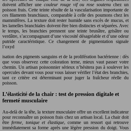
doivent afficher une
couleur rouge vif ou rose soutenu
chez un
poisson frais. Cette teinte résulte de la vascularisation importante de
ces filaments branchiaux, comparable à celle des poumons chez les
mammifères. La texture doit rester humide sans excès de mucus, et
les lamelles branchiales doivent être bien distinctes et séparées. Avec
le temps, les branchies prennent une teinte brunâtre, grisâtre ou
verdâtre, s’accompagnant d’une viscosité désagréable et d’une odeur
putride caractéristique. Ce changement de pigmentation signale
l’oxyd
isation des pigments sanguins et de la prolifération bactérienne : dès
que vous observez cette coloration terne, mieux vaut passer votre
chemin. Un artisan poissonnier sérieux n’hésitera pas à soulever les
opercules devant vous pour vous laisser vérifier l’état des branchies,
tant ce critère est déterminant pour juger la fraîcheur réelle du
poisson.
L’élasticité de la chair : test de pression digitale et
fermeté musculaire
Au-delà de la tête, la texture musculaire offre un excellent indicateur
pour reconnaître un poisson frais chez un artisan local. La chair doit
être
ferme, tonique et élastique
, comme un ressort qui retrouve
immédiatement sa forme après une légère pression du doigt. Vous