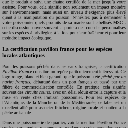
que le produit a suivi une chaîne certifiée de la mer jusqu’à votre
assiette. Pour vous, cela signifie non seulement un impact moindre
sur l’environnement, mais aussi un niveau d’exigence plus élevé
quant à la manipulation du poisson. N’hésitez pas à demander à
votre poissonnier quels produits de sa marée sont labellisés MSC :
cette discussion ouvre souvent la porte à des conseils personnalisés
sur les espèces à privilégier, à la fois pour leur fraîcheur et pour leur
moindre impact écologique.
La certification pavillon france pour les espèces
locales atlantiques
Pour les poissons pêchés dans les eaux françaises, la certification
Pavillon France
constitue un repère particulièrement intéressant. Ce
logo rouge, blanc et bleu garantit que le poisson a été
pêché par un
navire français
, débarqué dans un port français et passé par une
filière de commercialisation contrôlée. En pratique, cela signifie
souvent des
circuits courts
, avec un délai réduit entre la capture et la
mise en vente chez l’artisan poissonnier. Pour les espèces de
l’Atlantique, de la Manche ou de la Méditerranée, ce label est un
excellent allié pour associer fraîcheur, origine locale et soutien à la
pêche artisanale.
Dans une poissonnerie de quartier, voir la mention Pavillon France
sur les bars, merlus, maquereaux, merlans ou soles vous donne une