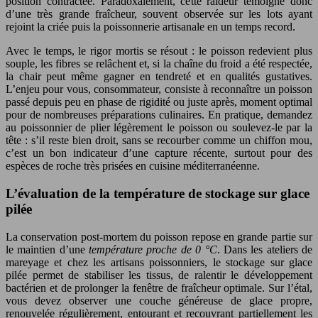
position contractée. Paradoxalement, cette raideur témoigne donc
d’une très grande fraîcheur, souvent observée sur les lots ayant
rejoint la criée puis la poissonnerie artisanale en un temps record.
Avec le temps, le rigor mortis se résout : le poisson redevient plus
souple, les fibres se relâchent et, si la chaîne du froid a été respectée,
la chair peut même gagner en tendreté et en qualités gustatives.
L’enjeu pour vous, consommateur, consiste à reconnaître un poisson
passé depuis peu en phase de rigidité ou juste après, moment optimal
pour de nombreuses préparations culinaires. En pratique, demandez
au poissonnier de plier légèrement le poisson ou soulevez-le par la
tête : s’il reste bien droit, sans se recourber comme un chiffon mou,
c’est un bon indicateur d’une capture récente, surtout pour des
espèces de roche très prisées en cuisine méditerranéenne.
L’évaluation de la température de stockage sur glace
pilée
La conservation post-mortem du poisson repose en grande partie sur
le maintien d’une
température proche de 0 °C
. Dans les ateliers de
mareyage et chez les artisans poissonniers, le stockage sur glace
pilée permet de stabiliser les tissus, de ralentir le développement
bactérien et de prolonger la fenêtre de fraîcheur optimale. Sur l’étal,
vous devez observer une couche généreuse de glace propre,
renouvelée régulièrement, entourant et recouvrant partiellement les