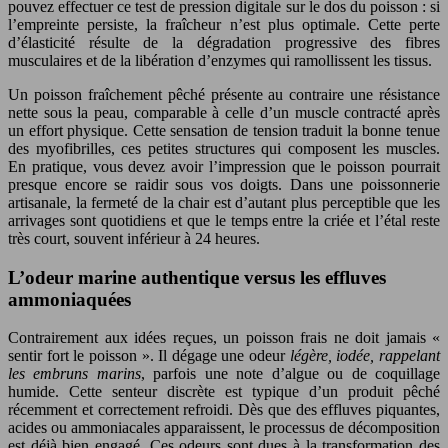
pouvez effectuer ce test de pression digitale sur le dos du poisson : si
l’empreinte persiste, la fraîcheur n’est plus optimale. Cette perte
d’élasticité résulte de la dégradation progressive des fibres
musculaires et de la libération d’enzymes qui ramollissent les tissus.
Un poisson fraîchement pêché présente au contraire une résistance
nette sous la peau, comparable à celle d’un muscle contracté après
un effort physique. Cette sensation de tension traduit la bonne tenue
des myofibrilles, ces petites structures qui composent les muscles.
En pratique, vous devez avoir l’impression que le poisson pourrait
presque encore se raidir sous vos doigts. Dans une poissonnerie
artisanale, la fermeté de la chair est d’autant plus perceptible que les
arrivages sont quotidiens et que le temps entre la criée et l’étal reste
très court, souvent inférieur à 24 heures.
L’odeur marine authentique versus les effluves
ammoniaquées
Contrairement aux idées reçues, un poisson frais ne doit jamais «
sentir fort le poisson ». Il dégage une odeur
légère, iodée, rappelant
les embruns marins
, parfois une note d’algue ou de coquillage
humide. Cette senteur discrète est typique d’un produit pêché
récemment et correctement refroidi. Dès que des effluves piquantes,
acides ou ammoniacales apparaissent, le processus de décomposition
est déjà bien engagé. Ces odeurs sont dues à la transformation des