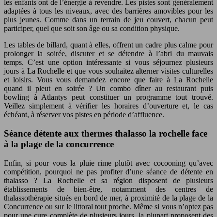
les enfants ont de l’énergie à revendre. Les pistes sont généralement
adaptées à tous les niveaux, avec des barrières amovibles pour les
plus jeunes. Comme dans un terrain de jeu couvert, chacun peut
participer, quel que soit son âge ou sa condition physique.
Les tables de billard, quant à elles, offrent un cadre plus calme pour
prolonger la soirée, discuter et se détendre à l’abri du mauvais
temps. C’est une option intéressante si vous séjournez plusieurs
jours à La Rochelle et que vous souhaitez alterner visites culturelles
et loisirs. Vous vous demandez encore que faire à La Rochelle
quand il pleut en soirée ? Un combo dîner au restaurant puis
bowling à Atlantys peut constituer un programme tout trouvé.
Veillez simplement à vérifier les horaires d’ouverture et, le cas
échéant, à réserver vos pistes en période d’affluence.
Séance détente aux thermes thalasso la rochelle face
à la plage de la concurrence
Enfin, si pour vous la pluie rime plutôt avec cocooning qu’avec
compétition, pourquoi ne pas profiter d’une séance de détente en
thalasso ? La Rochelle et sa région disposent de plusieurs
établissements de bien-être, notamment des centres de
thalassothérapie situés en bord de mer, à proximité de la plage de la
Concurrence ou sur le littoral tout proche. Même si vous n’optez pas
pour une cure complète de plusieurs jours, la plupart proposent des