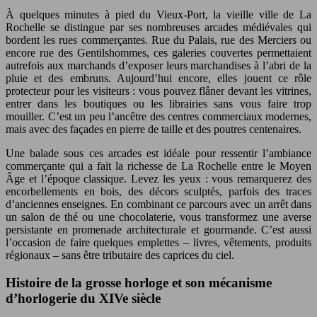
À quelques minutes à pied du Vieux-Port, la vieille ville de La
Rochelle se distingue par ses nombreuses arcades médiévales qui
bordent les rues commerçantes. Rue du Palais, rue des Merciers ou
encore rue des Gentilshommes, ces galeries couvertes permettaient
autrefois aux marchands d’exposer leurs marchandises à l’abri de la
pluie et des embruns. Aujourd’hui encore, elles jouent ce rôle
protecteur pour les visiteurs : vous pouvez flâner devant les vitrines,
entrer dans les boutiques ou les librairies sans vous faire trop
mouiller. C’est un peu l’ancêtre des centres commerciaux modernes,
mais avec des façades en pierre de taille et des poutres centenaires.
Une balade sous ces arcades est idéale pour ressentir l’ambiance
commerçante qui a fait la richesse de La Rochelle entre le Moyen
Âge et l’époque classique. Levez les yeux : vous remarquerez des
encorbellements en bois, des décors sculptés, parfois des traces
d’anciennes enseignes. En combinant ce parcours avec un arrêt dans
un salon de thé ou une chocolaterie, vous transformez une averse
persistante en promenade architecturale et gourmande. C’est aussi
l’occasion de faire quelques emplettes – livres, vêtements, produits
régionaux – sans être tributaire des caprices du ciel.
Histoire de la grosse horloge et son mécanisme
d’horlogerie du XIVe siècle