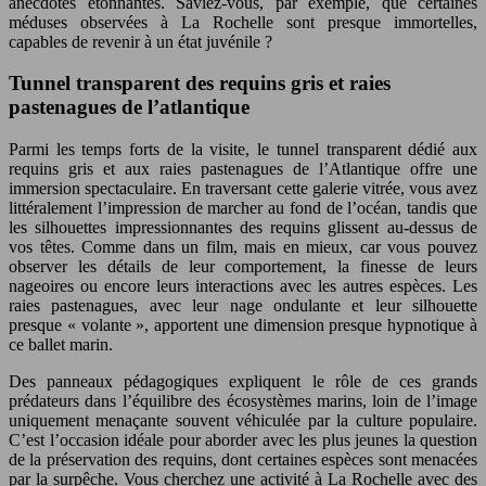
anecdotes étonnantes. Saviez-vous, par exemple, que certaines
méduses observées à La Rochelle sont presque immortelles,
capables de revenir à un état juvénile ?
Tunnel transparent des requins gris et raies
pastenagues de l’atlantique
Parmi les temps forts de la visite, le tunnel transparent dédié aux
requins gris et aux raies pastenagues de l’Atlantique offre une
immersion spectaculaire. En traversant cette galerie vitrée, vous avez
littéralement l’impression de marcher au fond de l’océan, tandis que
les silhouettes impressionnantes des requins glissent au-dessus de
vos têtes. Comme dans un film, mais en mieux, car vous pouvez
observer les détails de leur comportement, la finesse de leurs
nageoires ou encore leurs interactions avec les autres espèces. Les
raies pastenagues, avec leur nage ondulante et leur silhouette
presque « volante », apportent une dimension presque hypnotique à
ce ballet marin.
Des panneaux pédagogiques expliquent le rôle de ces grands
prédateurs dans l’équilibre des écosystèmes marins, loin de l’image
uniquement menaçante souvent véhiculée par la culture populaire.
C’est l’occasion idéale pour aborder avec les plus jeunes la question
de la préservation des requins, dont certaines espèces sont menacées
par la surpêche. Vous cherchez une activité à La Rochelle avec des