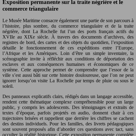
Exposition permanente sur la traite négrière et le
commerce triangulaire
Le Musée Maritime consacre également une partie de son parcours à
l’histoire, plus sombre, du commerce triangulaire et de la traite
négrière, dont La Rochelle fut l’un des ports français actifs du
XVIIe au XIXe siècle. À travers des documents d’archives, des
registres de bord, des cartes et des objets du quotidien, l’exposition
détaille le fonctionnement de ces expéditions entre l’Europe,
l’Afrique et les Amériques. Loin d’être un simple inventaire, la
scénographie invite à réfléchir aux conditions de déportation des
esclaves et aux conséquences humaines et économiques de ce
système. Cette approche permet de comprendre que l’essor de la
ville s’est aussi bâti sur cette histoire douloureuse, que l’on ne peut
ignorer lorsqu’on visite La Rochelle par temps de pluie ou sous le
soleil.
Des panneaux explicatifs clairs, rédigés dans un langage accessible,
rendent cette thématique complexe compréhensible pour un large
public, y compris les adolescents. Des témoignages et extraits de
textes d’époque, parfois projetés en audio, donnent chair à ces
trajectoires brisées et rappellent que derrière les chiffres se cachent
des destins individuels. Pour les familles, des livrets pédagogiques
sont souvent proposés afin d’aborder ces questions avec tact, sans
occulter la réalité historique. Cette exposition permanente complète