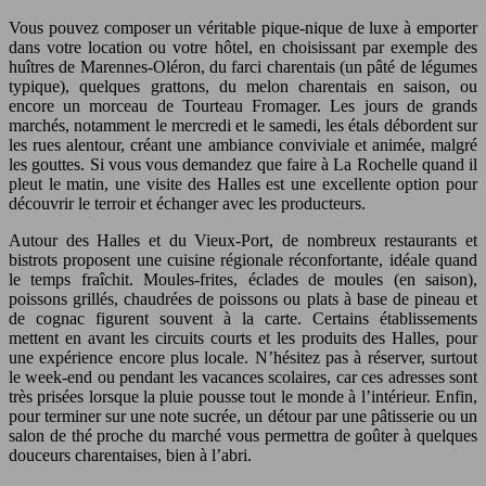
Vous pouvez composer un véritable pique-nique de luxe à emporter
dans votre location ou votre hôtel, en choisissant par exemple des
huîtres de Marennes-Oléron, du farci charentais (un pâté de légumes
typique), quelques grattons, du melon charentais en saison, ou
encore un morceau de Tourteau Fromager. Les jours de grands
marchés, notamment le mercredi et le samedi, les étals débordent sur
les rues alentour, créant une ambiance conviviale et animée, malgré
les gouttes. Si vous vous demandez que faire à La Rochelle quand il
pleut le matin, une visite des Halles est une excellente option pour
découvrir le terroir et échanger avec les producteurs.
Autour des Halles et du Vieux-Port, de nombreux restaurants et
bistrots proposent une cuisine régionale réconfortante, idéale quand
le temps fraîchit. Moules-frites, éclades de moules (en saison),
poissons grillés, chaudrées de poissons ou plats à base de pineau et
de cognac figurent souvent à la carte. Certains établissements
mettent en avant les circuits courts et les produits des Halles, pour
une expérience encore plus locale. N’hésitez pas à réserver, surtout
le week-end ou pendant les vacances scolaires, car ces adresses sont
très prisées lorsque la pluie pousse tout le monde à l’intérieur. Enfin,
pour terminer sur une note sucrée, un détour par une pâtisserie ou un
salon de thé proche du marché vous permettra de goûter à quelques
douceurs charentaises, bien à l’abri.