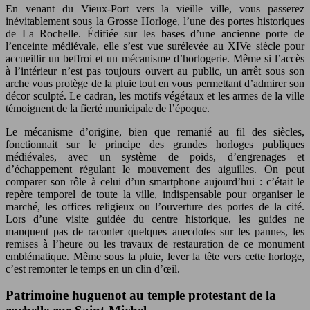
En venant du Vieux-Port vers la vieille ville, vous passerez
inévitablement sous la Grosse Horloge, l’une des portes historiques
de La Rochelle. Édifiée sur les bases d’une ancienne porte de
l’enceinte médiévale, elle s’est vue surélevée au XIVe siècle pour
accueillir un beffroi et un mécanisme d’horlogerie. Même si l’accès
à l’intérieur n’est pas toujours ouvert au public, un arrêt sous son
arche vous protège de la pluie tout en vous permettant d’admirer son
décor sculpté. Le cadran, les motifs végétaux et les armes de la ville
témoignent de la fierté municipale de l’époque.
Le mécanisme d’origine, bien que remanié au fil des siècles,
fonctionnait sur le principe des grandes horloges publiques
médiévales, avec un système de poids, d’engrenages et
d’échappement régulant le mouvement des aiguilles. On peut
comparer son rôle à celui d’un smartphone aujourd’hui : c’était le
repère temporel de toute la ville, indispensable pour organiser le
marché, les offices religieux ou l’ouverture des portes de la cité.
Lors d’une visite guidée du centre historique, les guides ne
manquent pas de raconter quelques anecdotes sur les pannes, les
remises à l’heure ou les travaux de restauration de ce monument
emblématique. Même sous la pluie, lever la tête vers cette horloge,
c’est remonter le temps en un clin d’œil.
Patrimoine huguenot au temple protestant de la