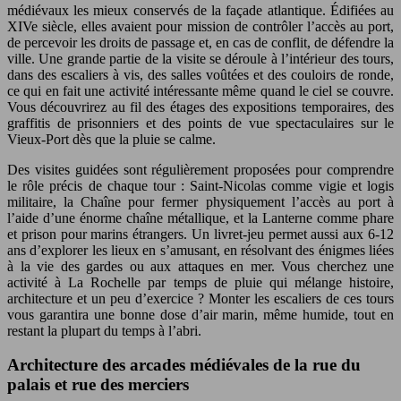
médiévaux les mieux conservés de la façade atlantique. Édifiées au
XIVe siècle, elles avaient pour mission de contrôler l’accès au port,
de percevoir les droits de passage et, en cas de conflit, de défendre la
ville. Une grande partie de la visite se déroule à l’intérieur des tours,
dans des escaliers à vis, des salles voûtées et des couloirs de ronde,
ce qui en fait une activité intéressante même quand le ciel se couvre.
Vous découvrirez au fil des étages des expositions temporaires, des
graffitis de prisonniers et des points de vue spectaculaires sur le
Vieux-Port dès que la pluie se calme.
Des visites guidées sont régulièrement proposées pour comprendre
le rôle précis de chaque tour : Saint-Nicolas comme vigie et logis
militaire, la Chaîne pour fermer physiquement l’accès au port à
l’aide d’une énorme chaîne métallique, et la Lanterne comme phare
et prison pour marins étrangers. Un livret-jeu permet aussi aux 6-12
ans d’explorer les lieux en s’amusant, en résolvant des énigmes liées
à la vie des gardes ou aux attaques en mer. Vous cherchez une
activité à La Rochelle par temps de pluie qui mélange histoire,
architecture et un peu d’exercice ? Monter les escaliers de ces tours
vous garantira une bonne dose d’air marin, même humide, tout en
restant la plupart du temps à l’abri.
Architecture des arcades médiévales de la rue du
palais et rue des merciers