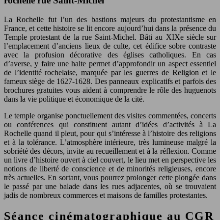
rochelle rue Saint-Michel
La Rochelle fut l’un des bastions majeurs du protestantisme en
France, et cette histoire se lit encore aujourd’hui dans la présence du
Temple protestant de la rue Saint-Michel. Bâti au XIXe siècle sur
l’emplacement d’anciens lieux de culte, cet édifice sobre contraste
avec la profusion décorative des églises catholiques. En cas
d’averse, y faire une halte permet d’approfondir un aspect essentiel
de l’identité rochelaise, marquée par les guerres de Religion et le
fameux siège de 1627-1628. Des panneaux explicatifs et parfois des
brochures gratuites vous aident à comprendre le rôle des huguenots
dans la vie politique et économique de la cité.
Le temple organise ponctuellement des visites commentées, concerts
ou conférences qui constituent autant d’idées d’activités à La
Rochelle quand il pleut, pour qui s’intéresse à l’histoire des religions
et à la tolérance. L’atmosphère intérieure, très lumineuse malgré la
sobriété des décors, invite au recueillement et à la réflexion. Comme
un livre d’histoire ouvert à ciel couvert, le lieu met en perspective les
notions de liberté de conscience et de minorités religieuses, encore
très actuelles. En sortant, vous pourrez prolonger cette plongée dans
le passé par une balade dans les rues adjacentes, où se trouvaient
jadis de nombreux commerces et maisons de familles protestantes.
Séance cinématographique au CGR