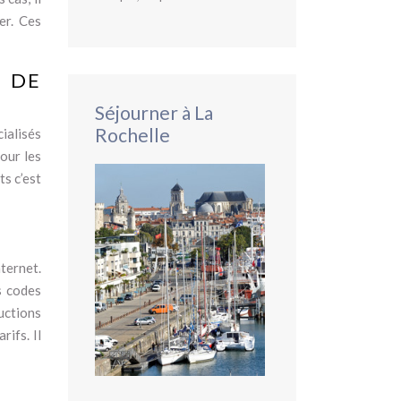
er. Ces
 DE
Séjourner à La
Rochelle
ialisés
our les
ts c’est
ternet.
es codes
uctions
ifs. Il