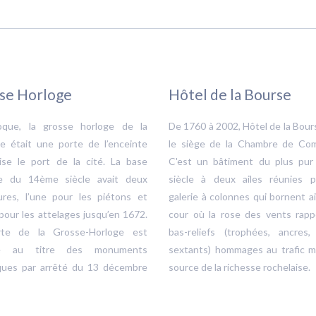
se Horloge
Hôtel de la Bourse
oque, la grosse horloge de la
De 1760 à 2002, Hôtel de la Bour
le était une porte de l’enceinte
le siège de la Chambre de Co
vise le port de la cité. La base
C'est un bâtiment du plus pu
e du 14ème siècle avait deux
siècle à deux ailes réunies 
ures, l’une pour les piétons et
galerie à colonnes qui bornent a
 pour les attelages jusqu’en 1672.
cour où la rose des vents rappe
rte de la Grosse-Horloge est
bas-reliefs (trophées, ancres,
ée au titre des monuments
sextants) hommages au trafic ma
iques par arrêté du 13 décembre
source de la richesse rochelaise.