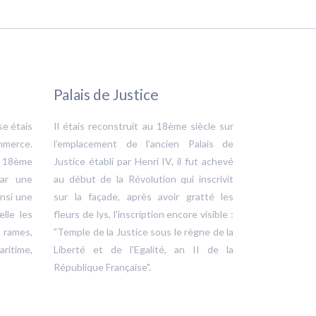
Palais de Justice
se étais
Il étais reconstruit au 18ème siècle sur
mmerce.
l’emplacement de l’ancien Palais de
r 18ème
Justice établi par Henri IV, il fut achevé
par une
au début de la Révolution qui inscrivit
insi une
sur la façade, après avoir gratté les
lle les
fleurs de lys, l'inscription encore visible :
 rames,
"Temple de la Justice sous le règne de la
ritime,
Liberté et de l'Egalité, an II de la
République Française".