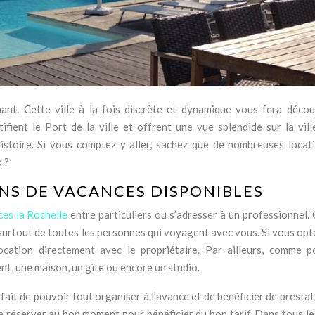
iant. Cette ville à la fois discrète et dynamique vous fera décou
fient le Port de la ville et offrent une vue splendide sur la ville
istoire. Si vous comptez y aller, sachez que de nombreuses locat
 ?
ONS DE VACANCES DISPONIBLES
ces la Rochelle
entre particuliers ou s’adresser à un professionnel.
surtout de toutes les personnes qui voyagent avec vous. Si vous opt
location directement avec le propriétaire. Par ailleurs, comme p
t, une maison, un gîte ou encore un studio.
 fait de pouvoir tout organiser à l’avance et de bénéficier de presta
e réserver au bon moment pour bénéficier du bon tarif. Dans tous les