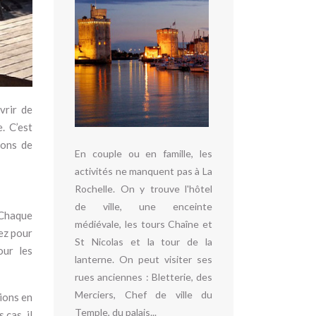
vrir de
. C’est
ions de
En couple ou en famille, les
activités ne manquent pas à La
Rochelle. On y trouve l'hôtel
de ville, une enceinte
 Chaque
médiévale, les tours Chaîne et
ez pour
St Nicolas et la tour de la
our les
lanterne. On peut visiter ses
rues anciennes : Bletterie, des
Merciers, Chef de ville du
tions en
Temple, du palais...
 cas, il