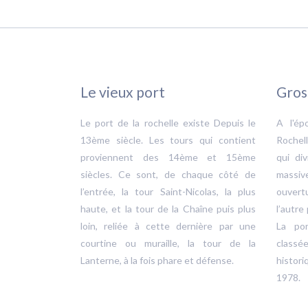
Le vieux port
Gros
Le port de la rochelle existe Depuis le
A l'ép
13ème siècle. Les tours qui contient
Rochel
proviennent des 14ème et 15ème
qui di
siècles. Ce sont, de chaque côté de
massiv
l’entrée, la tour Saint-Nicolas, la plus
ouvert
haute, et la tour de la Chaîne puis plus
l’autre
loin, reliée à cette dernière par une
La po
courtine ou muraille, la tour de la
class
Lanterne, à la fois phare et défense.
histor
1978.