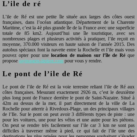
L’ile de ré
L’ile de Ré est une petite île située aux larges des côtes ouest
françaises, dans l’océan atlantique. Département de la Charente
Maritime, c’est la 4è plus grande île de la France avec une superficie
totale de 85 km2. Aujourd’hui une île touristique, avec ses
nombreuses plages et plusieurs activités à pratiquer, l’ile reçoit en
moyenne, 370.000 visiteurs en haute saison de l’année 2015. Des
autobus spéciaux font la navette entre la Rochelle et l’ile mais vous
pouvez opter pour une
location de maison sur l’île de Ré
que
propose
myhomein-iledere.com
pour vous y rendre.
Le pont de l’ile de Ré
Le pont de l’ile de Ré est la voie terrestre reliant l’ile de Ré aux
côtes françaises. Mesurant exactement 2926 m, c’est le deuxième
plus long pont de France derrière le pont de Saint-Nazaire. Situé à
42m au dessus de la mer, il part directement de la ville de La
Rochelle pour atterrir à Rivedoux-Plage, un des principaux villages
de l’Ile. Sur le pont on peut avoir 3 différents types de piste : une
pour les voitures, une pour les vélos et une autre pour les piétons.
On peut se rendre très facilement sur l’ile car 3 km ne sont pas
difficiles à traverser même à pied, ce qui fait de l’ile une des
destinations les plus prisées pour les personnes souhaitant s’évader