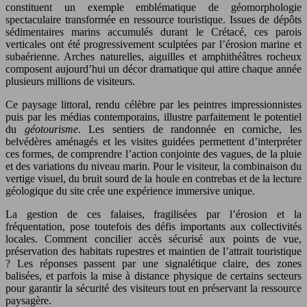
constituent un exemple emblématique de géomorphologie
spectaculaire transformée en ressource touristique. Issues de dépôts
sédimentaires marins accumulés durant le Crétacé, ces parois
verticales ont été progressivement sculptées par l’érosion marine et
subaérienne. Arches naturelles, aiguilles et amphithéâtres rocheux
composent aujourd’hui un décor dramatique qui attire chaque année
plusieurs millions de visiteurs.
Ce paysage littoral, rendu célèbre par les peintres impressionnistes
puis par les médias contemporains, illustre parfaitement le potentiel
du
géotourisme
. Les sentiers de randonnée en corniche, les
belvédères aménagés et les visites guidées permettent d’interpréter
ces formes, de comprendre l’action conjointe des vagues, de la pluie
et des variations du niveau marin. Pour le visiteur, la combinaison du
vertige visuel, du bruit sourd de la houle en contrebas et de la lecture
géologique du site crée une expérience immersive unique.
La gestion de ces falaises, fragilisées par l’érosion et la
fréquentation, pose toutefois des défis importants aux collectivités
locales. Comment concilier accès sécurisé aux points de vue,
préservation des habitats rupestres et maintien de l’attrait touristique
? Les réponses passent par une signalétique claire, des zones
balisées, et parfois la mise à distance physique de certains secteurs
pour garantir la sécurité des visiteurs tout en préservant la ressource
paysagère.