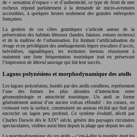
de « sensation d’espace » et d’authenticité, ce type de front de mer
rocheux répond parfaitement à la demande de micro-aventures
accessibles, à quelques heures seulement des grandes métropoles
françaises.
La gestion de ces côtes granitiques s’articule autour de la
préservation des habitats littoraux (landes, falaises, estrans rocheux)
et de la maîtrise de l’urbanisation. En limitant l’artificialisation du
rivage et en privilégiant des aménagements légers (escaliers d’accès,
belvédères, signalétique), les territoires bretons réussissent à
maintenir une forte fréquentation touristique tout en préservant
l’impression de
littoral sauvage
qui fait leur succès.
Lagons polynésiens et morphodynamique des atolls
Les lagons polynésiens, bordés par des atolls coralliens, représentent
l’une des formes les plus abouties d’interaction entre
géomorphologie et attractivité touristique. Un atoll se forme
généralement autour d’un ancien volcan effondré : les coraux, en
croissant vers la surface, construisent un anneau récifal qui finit par
encercler un lagon peu profond. Ce système évolutif, décrit par
e
Charles Darwin dès le XIX
siècle, génère des paysages circulaires
spectaculaires, visibles aussi bien depuis la plage que depuis les airs.
La
morphodynamique
de ces atolls – c’est-à-dire la manière dont les