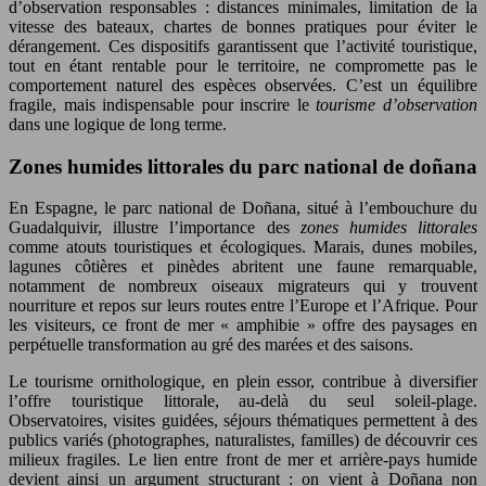
d’observation responsables : distances minimales, limitation de la
vitesse des bateaux, chartes de bonnes pratiques pour éviter le
dérangement. Ces dispositifs garantissent que l’activité touristique,
tout en étant rentable pour le territoire, ne compromette pas le
comportement naturel des espèces observées. C’est un équilibre
fragile, mais indispensable pour inscrire le
tourisme d’observation
dans une logique de long terme.
Zones humides littorales du parc national de doñana
En Espagne, le parc national de Doñana, situé à l’embouchure du
Guadalquivir, illustre l’importance des
zones humides littorales
comme atouts touristiques et écologiques. Marais, dunes mobiles,
lagunes côtières et pinèdes abritent une faune remarquable,
notamment de nombreux oiseaux migrateurs qui y trouvent
nourriture et repos sur leurs routes entre l’Europe et l’Afrique. Pour
les visiteurs, ce front de mer « amphibie » offre des paysages en
perpétuelle transformation au gré des marées et des saisons.
Le tourisme ornithologique, en plein essor, contribue à diversifier
l’offre touristique littorale, au-delà du seul soleil-plage.
Observatoires, visites guidées, séjours thématiques permettent à des
publics variés (photographes, naturalistes, familles) de découvrir ces
milieux fragiles. Le lien entre front de mer et arrière-pays humide
devient ainsi un argument structurant : on vient à Doñana non