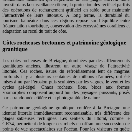
investir dans la surveillance côtière, la protection des récifs et parfois
des opérations de rechargement artificiel en sable pour maintenir
l’attractivité de leurs littoraux. À long terme, la durabilité du
tourisme balnéaire dans ces régions repose sur l’équilibre entre
fréquentation touristique, conservation des écosystèmes coralliens et
adaptation au recul du trait de côte.
Côtes rocheuses bretonnes et patrimoine géologique
granitique
Les côtes rocheuses de Bretagne, dominées par des affleurements
granitiques anciens, illustrent un autre visage de l’attractivité
littorale. Ces roches, issues du refroidissement lent de magmas
profonds il y a plusieurs centaines de millions d’années, ont été
mises à nu par l’érosion puis sculptées par les vagues, le vent et les
cycles gel-dégel. Chaos rocheux, îlots, blocs aux formes
zoomorphes composent aujourd’hui des paysages puissants, prisés
par la randonnée côtière et la photographie de nature.
Ce patrimoine géologique granitique confère à la Bretagne une
identité littorale immédiatement reconnaissable, très différente des
plages sableuses rectilignes. Les sentiers du littoral, comme le
GR34, permettent de longer ces reliefs en offrant une succession de
points de vue spectaculaires sur l’océan. Pour les visiteurs en quête