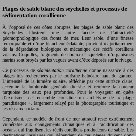
Plages de sable blanc des seychelles et processus de
sédimentation corallienne
À l’opposé de ces côtes abruptes, les plages de sable blanc des
Seychelles illustrent une autre facette de l’attractivité
géomorphologique des fronts de mer. Leur sable, d’une finesse
remarquable et d’une blancheur éclatante, provient majoritairement
de la dégradation biologique et mécanique des récifs coralliens
voisins. Coquilles, fragments de coraux et squelettes d’organismes
marins sont broyés par les vagues avant d’être déposés sur le rivage.
Ce processus de
sédimentation corallienne
donne naissance à des
plages très recherchées par le tourisme balnéaire haut de gamme.
L’intensité de la lumière solaire, réfléchie par cette surface claire,
accentue la luminosité générale du site et renforce la couleur
turquoise des eaux peu profondes. Pour le voyageur en quête
d’exotisme, cet ensemble constitue un archétype de « plage
paradisiaque », largement relayé par la photographie touristique et
les réseaux sociaux.
Cependant, ce modèle de front de mer attractif reste extrêmement
vulnérable aux changements climatiques et à l’acidification des
océans, qui fragilisent les récifs coralliens producteurs de sable. Les
destinations insulaires qui dépendent de ces plages doivent donc