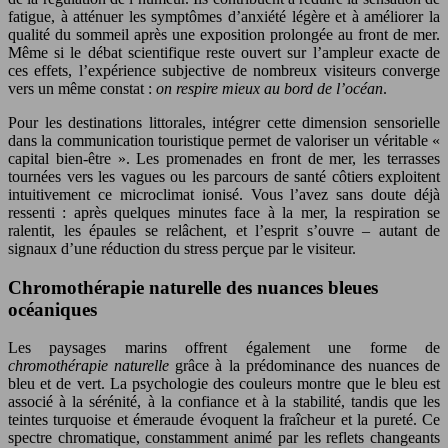
fatigue, à atténuer les symptômes d’anxiété légère et à améliorer la
qualité du sommeil après une exposition prolongée au front de mer.
Même si le débat scientifique reste ouvert sur l’ampleur exacte de
ces effets, l’expérience subjective de nombreux visiteurs converge
vers un même constat :
on respire mieux au bord de l’océan
.
Pour les destinations littorales, intégrer cette dimension sensorielle
dans la communication touristique permet de valoriser un véritable «
capital bien-être ». Les promenades en front de mer, les terrasses
tournées vers les vagues ou les parcours de santé côtiers exploitent
intuitivement ce microclimat ionisé. Vous l’avez sans doute déjà
ressenti : après quelques minutes face à la mer, la respiration se
ralentit, les épaules se relâchent, et l’esprit s’ouvre – autant de
signaux d’une réduction du stress perçue par le visiteur.
Chromothérapie naturelle des nuances bleues
océaniques
Les paysages marins offrent également une forme de
chromothérapie naturelle
grâce à la prédominance des nuances de
bleu et de vert. La psychologie des couleurs montre que le bleu est
associé à la sérénité, à la confiance et à la stabilité, tandis que les
teintes turquoise et émeraude évoquent la fraîcheur et la pureté. Ce
spectre chromatique, constamment animé par les reflets changeants