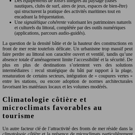
Des
équipements de loisirs
intégrés au paysage (bases
nautiques, clubs de surf, aires de jeux, espaces de bien-être)
qui structurent la pratique des activités maritimes tout en
encadrant la fréquentation.
Une
signalétique cohérente
valorisant les patrimoines naturels
et culturels du littoral, complétée par des outils numériques
(applications, parcours audio-guidés).
La question de la densité bâtie et de la hauteur des constructions en
front de mer reste toutefois délicate. Un urbanisme trop massif peut
faire perdre au littoral son caractère ouvert et ventilé, tandis qu’une
absence totale d’aménagement limite l’accessibilité et la sécurité. De
plus en plus de destinations s’orientent vers des solutions
intermédiaires : recul stratégique du bâti par rapport à la plage,
renaturation de certains secteurs, intégration de « coupures vertes »
entre les stations, ou encore adoption de normes architecturales
favorisant les matériaux locaux et les volumes modérés.
Climatologie côtière et
microclimats favorables au
tourisme
Un autre facteur clé de l’attractivité des fronts de mer réside dans la
climatologie côtière
et la présence de microclimats particulièrement