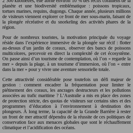
2 300 kilomètres, elle abrite environ 10 % des récifs coralliens de la
planète et une biodiversité emblématique : poissons tropicaux,
tortues marines, requins, dugongs. Chaque année, plusieurs millions
de visiteurs viennent explorer ce front de mer sous-marin, faisant de
la plongée récréative et du snorkeling des activités phares de la
région.
Pour de nombreux touristes, la motivation principale du voyage
réside dans l’expérience immersive de la plongée sur récif : flotter
au-dessus d’un jardin de coraux, observer des bancs de poissons
multicolores, percevoir en direct la complexité de cet écosystème.
On passe ainsi d’un tourisme de contemplation, où l’on « regarde la
mer » depuis la plage, à un tourisme d’immersion, où l’on « entre
dans la mer » pour y vivre une aventure sensorielle totale.
Cette attractivité considérable pose toutefois un défi majeur de
gestion : comment encadrer la fréquentation pour limiter le
piétinement des coraux, les ancrages destructeurs et les pollutions
associées au trafic maritime ? L’Australie a mis en place des zones
de protection stricte, des quotas de visiteurs sur certains sites et des
programmes d’éducation à l’environnement à destination des
plongeurs. À long terme, la capacité de la Grande Barrière à rester
un front de mer attractif dépendra de la réussite de ces politiques de
conservation face aux menaces globales que sont le réchauffement
climatique et l’acidification des océans.