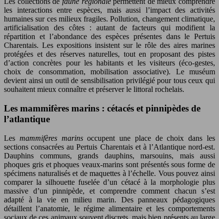
Les collections de
faune régionale
permettent de mieux comprendre
les interactions entre espèces, mais aussi l’impact des activités
humaines sur ces milieux fragiles. Pollution, changement climatique,
artificialisation des côtes : autant de facteurs qui modifient la
répartition et l’abondance des espèces présentes dans le Pertuis
Charentais. Les expositions insistent sur le rôle des aires marines
protégées et des réserves naturelles, tout en proposant des pistes
d’action concrètes pour les habitants et les visiteurs (éco-gestes,
choix de consommation, mobilisation associative). Le muséum
devient ainsi un outil de sensibilisation privilégié pour tous ceux qui
souhaitent mieux connaître et préserver le littoral rochelais.
Les mammifères marins : cétacés et pinnipèdes de
l’atlantique
Les
mammifères marins
occupent une place de choix dans les
sections consacrées au Pertuis Charentais et à l’Atlantique nord-est.
Dauphins communs, grands dauphins, marsouins, mais aussi
phoques gris et phoques veaux-marins sont présentés sous forme de
spécimens naturalisés et de maquettes à l’échelle. Vous pouvez ainsi
comparer la silhouette fuselée d’un cétacé à la morphologie plus
massive d’un pinnipède, et comprendre comment chacun s’est
adapté à la vie en milieu marin. Des panneaux pédagogiques
détaillent l’anatomie, le régime alimentaire et les comportements
sociaux de ces animaux souvent discrets, mais bien présents au large