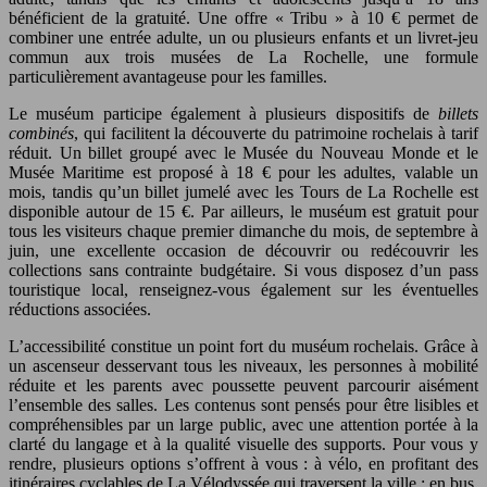
bénéficient de la gratuité. Une offre « Tribu » à 10 € permet de
combiner une entrée adulte, un ou plusieurs enfants et un livret-jeu
commun aux trois musées de La Rochelle, une formule
particulièrement avantageuse pour les familles.
Le muséum participe également à plusieurs dispositifs de
billets
combinés
, qui facilitent la découverte du patrimoine rochelais à tarif
réduit. Un billet groupé avec le Musée du Nouveau Monde et le
Musée Maritime est proposé à 18 € pour les adultes, valable un
mois, tandis qu’un billet jumelé avec les Tours de La Rochelle est
disponible autour de 15 €. Par ailleurs, le muséum est gratuit pour
tous les visiteurs chaque premier dimanche du mois, de septembre à
juin, une excellente occasion de découvrir ou redécouvrir les
collections sans contrainte budgétaire. Si vous disposez d’un pass
touristique local, renseignez-vous également sur les éventuelles
réductions associées.
L’accessibilité constitue un point fort du muséum rochelais. Grâce à
un ascenseur desservant tous les niveaux, les personnes à mobilité
réduite et les parents avec poussette peuvent parcourir aisément
l’ensemble des salles. Les contenus sont pensés pour être lisibles et
compréhensibles par un large public, avec une attention portée à la
clarté du langage et à la qualité visuelle des supports. Pour vous y
rendre, plusieurs options s’offrent à vous : à vélo, en profitant des
itinéraires cyclables de La Vélodyssée qui traversent la ville ; en bus,