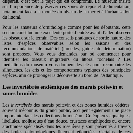
disparaît, c’est tout le trajet qui est compromis. Le muséum insiste
sur l’importance de préserver ces zones de repos et d’alimentation,
notamment face à la montée du niveau de la mer et à l’urbanisation
du littoral.
Pour les amateurs d’ornithologie comme pour les débutants, cette
section constitue une excellente porte d’entrée avant d’aller observer
les oiseaux sur le terrain. Des conseils pratiques de sortie nature, des
listes d’espèces observables selon les saisons et des
recommandations de matériel (jumelles, guides de détermination)
sont proposés. Vous vous demandez par où commencer pour
identifier les oiseaux migrateurs du littoral rochelais ? Les
médiations du muséum vous donnent les clés pour reconnaître les
silhouettes, les cris et les comportements typiques des principales
espèces, afin de prolonger la découverte au bord de l’Atlantique.
Les invertébrés endémiques des marais poitevin et
zones humides
Les
invertébrés
des marais poitevin et des zones humides côtières,
souvent méconnus du grand public, occupent également une place
importante dans les collections du muséum. Coléoptères aquatiques,
libellules, mollusques d’eau douce, crustacés amphipodes ou encore
arachnides spécialisés dans les roselières y sont présentés à travers
des boîtes entomologiques finement étiquetées. Certains de ces