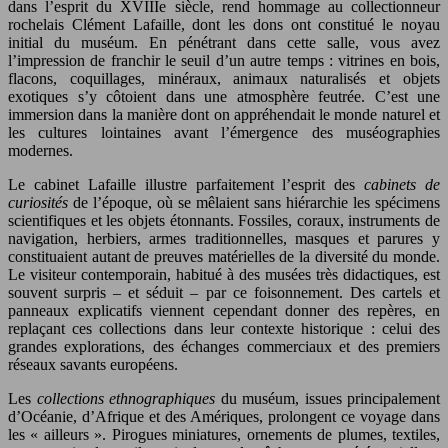
dans l’esprit du XVIIIe siècle, rend hommage au collectionneur
rochelais Clément Lafaille, dont les dons ont constitué le noyau
initial du muséum. En pénétrant dans cette salle, vous avez
l’impression de franchir le seuil d’un autre temps : vitrines en bois,
flacons, coquillages, minéraux, animaux naturalisés et objets
exotiques s’y côtoient dans une atmosphère feutrée. C’est une
immersion dans la manière dont on appréhendait le monde naturel et
les cultures lointaines avant l’émergence des muséographies
modernes.
Le cabinet Lafaille illustre parfaitement l’esprit des
cabinets de
curiosités
de l’époque, où se mêlaient sans hiérarchie les spécimens
scientifiques et les objets étonnants. Fossiles, coraux, instruments de
navigation, herbiers, armes traditionnelles, masques et parures y
constituaient autant de preuves matérielles de la diversité du monde.
Le visiteur contemporain, habitué à des musées très didactiques, est
souvent surpris – et séduit – par ce foisonnement. Des cartels et
panneaux explicatifs viennent cependant donner des repères, en
replaçant ces collections dans leur contexte historique : celui des
grandes explorations, des échanges commerciaux et des premiers
réseaux savants européens.
Les
collections ethnographiques
du muséum, issues principalement
d’Océanie, d’Afrique et des Amériques, prolongent ce voyage dans
les « ailleurs ». Pirogues miniatures, ornements de plumes, textiles,