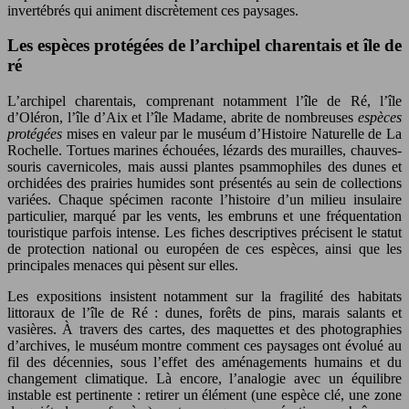
invertébrés qui animent discrètement ces paysages.
Les espèces protégées de l’archipel charentais et île de
ré
L’archipel charentais, comprenant notamment l’île de Ré, l’île
d’Oléron, l’île d’Aix et l’île Madame, abrite de nombreuses
espèces
protégées
mises en valeur par le muséum d’Histoire Naturelle de La
Rochelle. Tortues marines échouées, lézards des murailles, chauves-
souris cavernicoles, mais aussi plantes psammophiles des dunes et
orchidées des prairies humides sont présentés au sein de collections
variées. Chaque spécimen raconte l’histoire d’un milieu insulaire
particulier, marqué par les vents, les embruns et une fréquentation
touristique parfois intense. Les fiches descriptives précisent le statut
de protection national ou européen de ces espèces, ainsi que les
principales menaces qui pèsent sur elles.
Les expositions insistent notamment sur la fragilité des habitats
littoraux de l’île de Ré : dunes, forêts de pins, marais salants et
vasières. À travers des cartes, des maquettes et des photographies
d’archives, le muséum montre comment ces paysages ont évolué au
fil des décennies, sous l’effet des aménagements humains et du
changement climatique. Là encore, l’analogie avec un équilibre
instable est pertinente : retirer un élément (une espèce clé, une zone