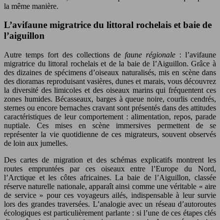
la même manière.
L’avifaune migratrice du littoral rochelais et baie de
l’aiguillon
Autre temps fort des collections de
faune régionale
: l’avifaune
migratrice du littoral rochelais et de la baie de l’Aiguillon. Grâce à
des dizaines de spécimens d’oiseaux naturalisés, mis en scène dans
des dioramas reproduisant vasières, dunes et marais, vous découvrez
la diversité des limicoles et des oiseaux marins qui fréquentent ces
zones humides. Bécasseaux, barges à queue noire, courlis cendrés,
sternes ou encore bernaches cravant sont présentés dans des attitudes
caractéristiques de leur comportement : alimentation, repos, parade
nuptiale. Ces mises en scène immersives permettent de se
représenter la vie quotidienne de ces migrateurs, souvent observés
de loin aux jumelles.
Des cartes de migration et des schémas explicatifs montrent les
routes empruntées par ces oiseaux entre l’Europe du Nord,
l’Arctique et les côtes africaines. La baie de l’Aiguillon, classée
réserve naturelle nationale, apparaît ainsi comme une véritable « aire
de service » pour ces voyageurs ailés, indispensable à leur survie
lors des grandes traversées. L’analogie avec un réseau d’autoroutes
écologiques est particulièrement parlante : si l’une de ces étapes clés