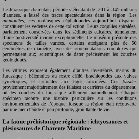
Le Jurassique charentais, période s’étendant de -201 à -145 millions
d’années, a laissé des traces spectaculaires dans la région. Les
ammonites
, ces mollusques céphalopodes aujourd’hui disparus,
constituent les vedettes de cette collection. Leurs coquilles spiralées,
parfaitement conservées dans les sédiments calcaires, témoignent
d’une biodiversité marine exceptionnelle. Le muséum présente des
spécimens de tailles variées, certains atteignant plus de 50
centimètres de diamètre, avec des ornementations complexes qui
permettaient aux scientifiques de dater précisément les couches
géologiques.
Les vitrines exposent également d’autres invertébrés marins du
Jurassique : bélemnites au rostre effilé, brachiopodes aux valves
symétriques, et crinoïdes aux tiges articulées. Ces
fossiles
proviennent majoritairement des falaises et carrières du département,
où les couches du Jurassique affleurent naturellement. Chaque
spécimen raconte une histoire particulière sur les conditions
environnementales de l’époque, lorsque la région était recouverte
par une mer chaude et peu profonde, grouillante de vie.
La faune préhistorique régionale : ichtyosaures et
plésiosaures de Charente-Maritime