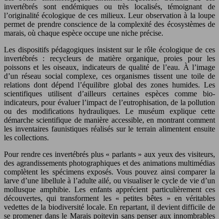
invertébrés sont endémiques ou très localisés, témoignant de
l’originalité écologique de ces milieux. Leur observation à la loupe
permet de prendre conscience de la complexité des écosystèmes de
marais, où chaque espèce occupe une niche précise.
Les dispositifs pédagogiques insistent sur le rôle écologique de ces
invertébrés : recycleurs de matière organique, proies pour les
poissons et les oiseaux, indicateurs de qualité de l’eau. À l’image
d’un réseau social complexe, ces organismes tissent une toile de
relations dont dépend l’équilibre global des zones humides. Les
scientifiques utilisent d’ailleurs certaines espèces comme bio-
indicateurs, pour évaluer l’impact de l’eutrophisation, de la pollution
ou des modifications hydrauliques. Le muséum explique cette
démarche scientifique de manière accessible, en montrant comment
les inventaires faunistiques réalisés sur le terrain alimentent ensuite
les collections.
Pour rendre ces invertébrés plus « parlants » aux yeux des visiteurs,
des agrandissements photographiques et des animations multimédias
complètent les spécimens exposés. Vous pouvez ainsi comparer la
larve d’une libellule à l’adulte ailé, ou visualiser le cycle de vie d’un
mollusque amphibie. Les enfants apprécient particulièrement ces
découvertes, qui transforment les « petites bêtes » en véritables
vedettes de la biodiversité locale. En repartant, il devient difficile de
se promener dans le Marais poitevin sans penser aux innombrables