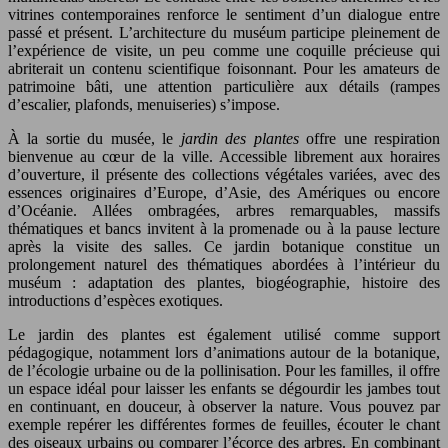
vitrines contemporaines renforce le sentiment d’un dialogue entre
passé et présent. L’architecture du muséum participe pleinement de
l’expérience de visite, un peu comme une coquille précieuse qui
abriterait un contenu scientifique foisonnant. Pour les amateurs de
patrimoine bâti, une attention particulière aux détails (rampes
d’escalier, plafonds, menuiseries) s’impose.
À la sortie du musée, le
jardin des plantes
offre une respiration
bienvenue au cœur de la ville. Accessible librement aux horaires
d’ouverture, il présente des collections végétales variées, avec des
essences originaires d’Europe, d’Asie, des Amériques ou encore
d’Océanie. Allées ombragées, arbres remarquables, massifs
thématiques et bancs invitent à la promenade ou à la pause lecture
après la visite des salles. Ce jardin botanique constitue un
prolongement naturel des thématiques abordées à l’intérieur du
muséum : adaptation des plantes, biogéographie, histoire des
introductions d’espèces exotiques.
Le jardin des plantes est également utilisé comme support
pédagogique, notamment lors d’animations autour de la botanique,
de l’écologie urbaine ou de la pollinisation. Pour les familles, il offre
un espace idéal pour laisser les enfants se dégourdir les jambes tout
en continuant, en douceur, à observer la nature. Vous pouvez par
exemple repérer les différentes formes de feuilles, écouter le chant
des oiseaux urbains ou comparer l’écorce des arbres. En combinant