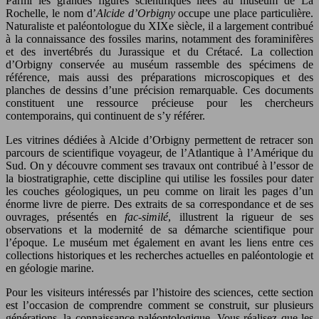
Parmi les grandes figures scientifiques liées au muséum de La
Rochelle, le nom d’
Alcide d’Orbigny
occupe une place particulière.
Naturaliste et paléontologue du XIXe siècle, il a largement contribué
à la connaissance des fossiles marins, notamment des foraminifères
et des invertébrés du Jurassique et du Crétacé. La collection
d’Orbigny conservée au muséum rassemble des spécimens de
référence, mais aussi des préparations microscopiques et des
planches de dessins d’une précision remarquable. Ces documents
constituent une ressource précieuse pour les chercheurs
contemporains, qui continuent de s’y référer.
Les vitrines dédiées à Alcide d’Orbigny permettent de retracer son
parcours de scientifique voyageur, de l’Atlantique à l’Amérique du
Sud. On y découvre comment ses travaux ont contribué à l’essor de
la biostratigraphie, cette discipline qui utilise les fossiles pour dater
les couches géologiques, un peu comme on lirait les pages d’un
énorme livre de pierre. Des extraits de sa correspondance et de ses
ouvrages, présentés en
fac-similé
, illustrent la rigueur de ses
observations et la modernité de sa démarche scientifique pour
l’époque. Le muséum met également en avant les liens entre ces
collections historiques et les recherches actuelles en paléontologie et
en géologie marine.
Pour les visiteurs intéressés par l’histoire des sciences, cette section
est l’occasion de comprendre comment se construit, sur plusieurs
générations, la connaissance paléontologique. Vous réalisez que les