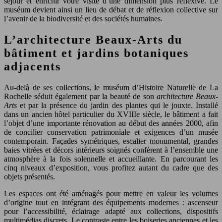
séjour et enrichir votre visite d’une dimension plus réflexive. Le
muséum devient ainsi un lieu de débat et de réflexion collective sur
l’avenir de la biodiversité et des sociétés humaines.
L’architecture Beaux-Arts du
bâtiment et jardins botaniques
adjacents
Au-delà de ses collections, le muséum d’Histoire Naturelle de La
Rochelle séduit également par la beauté de son
architecture Beaux-
Arts
et par la présence du jardin des plantes qui le jouxte. Installé
dans un ancien hôtel particulier du XVIIIe siècle, le bâtiment a fait
l’objet d’une importante rénovation au début des années 2000, afin
de concilier conservation patrimoniale et exigences d’un musée
contemporain. Façades symétriques, escalier monumental, grandes
baies vitrées et décors intérieurs soignés confèrent à l’ensemble une
atmosphère à la fois solennelle et accueillante. En parcourant les
cinq niveaux d’exposition, vous profitez autant du cadre que des
objets présentés.
Les espaces ont été aménagés pour mettre en valeur les volumes
d’origine tout en intégrant des équipements modernes : ascenseur
pour l’accessibilité, éclairage adapté aux collections, dispositifs
multimédias discrets. Le contraste entre les boiseries anciennes et les