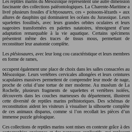
Les reptiles marins du Mésozoïque représentent une autre dimension
fascinante des collections paléontologiques. La Charente-Maritime a
livré plusieurs fossiles d’
ichtyosaures
, ces « poissons-lézards » aux
allures de dauphins qui dominaient les océans du Jurassique. Leurs
squelettes fossilisés, avec leurs grandes orbites oculaires et leurs
nageoires transformées en palettes natatoires, témoignent d’une
adaptation remarquable à la vie aquatique. Certains spécimens
présentent même des traces de tissus mous, permettant de
reconstituer leur anatomie complète.
Les
plésiosaures
, avec leur long cou caractéristique et leurs membres
en forme de rames,
occupent également une place de choix dans les salles consacrées au
Mésozoïque. Leurs vertèbres cervicales allongées et leurs ceintures
scapulaires massives permettent de comprendre leur mode de nage,
proche de celui d’une tortue de mer moderne. Au muséum de La
Rochelle, plusieurs fragments de squelettes et vertèbres isolées,
découverts dans les couches marneuses du département, illustrent
cette diversité de reptiles marins préhistoriques. Des schémas de
reconstitution aident les visiteurs à visualiser la silhouette complète
de ces animaux disparus, comme si l’on recollait les pièces d’un
immense puzzle géologique.
Ces collections de reptiles marins sont mises en contexte grâce à des