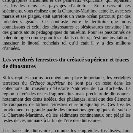
cartographies anciennes et des panneaux explicatifs, qui replacent
les fossiles dans les paysages d’autrefois. En observant ces
spécimens, vous réalisez que la Charente-Maritime actuelle, avec ses
marais et ses plages, était autrefois un vaste océan parcouru par des
prédateurs géants. Ce contraste entre le territoire que nous
connaissons et celui des ichtyosaures et plésiosaures constitue l’un
des grands atouts pédagogiques du muséum. Pour les passionnés de
paléontologie comme pour les enfants curieux, c’est une invitation à
imaginer le littoral rochelais tel qu’il était il y a des millions
d’années.
Les vertébrés terrestres du crétacé supérieur et traces
de dinosaures
Si les reptiles marins occupent une place importante, les vertébrés
terrestres du
Crétacé supérieur
ne sont pas en reste dans les
collections du muséum d’Histoire Naturelle de La Rochelle. La
région a livré des restes fragmentaires mais précieux de dinosaures,
notamment des dents isolées, des phalanges, ainsi que des éléments
de carapaces de tortues terrestres et semi-aquatiques. Ces fossiles
proviennent en grande partie des formations géologiques du sud de
la Charente-Maritime, où les sédiments continentaux ont piégé les
restes de ces animaux à la fin de l’ère des dinosaures.
Les traces de dinosaures, comme les empreintes fossilisées, font