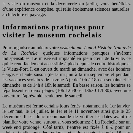
la visite du muséum et la découverte du jardin, vous bénéficiez
d’une expérience complète, qui relie étroitement sciences naturelles,
architecture et paysage.
Informations pratiques pour
visiter le muséum rochelais
Pour organiser au mieux votre
visite du muséum d’Histoire Naturelle
de La Rochelle
, quelques informations pratiques s’avèrent
indispensables. Le musée est implanté en plein cœur de la ville, ce
qui le rend facilement accessible à pied depuis le centre historique et
le Vieux-Port. Il est ouvert du mardi au dimanche, avec des horaires
élargis en haute saison (de la mi-juin à la mi-septembre et pendant
les vacances scolaires de la zone A) : de 10h à 18h en semaine et le
dimanche, et de 14h à 18h le samedi. En basse saison, les horaires se
répartissent en deux plages (10h-12h30 et 13h30-17h30), avec une
ouverture l’après-midi seulement le samedi.
Le muséum est fermé certains jours fériés, notamment le 1er janvier,
le 1er mai, le 14 juillet, le 1er et le 11 novembre ainsi que le 25
décembre. Il est donc recommandé de vérifier les dates avant de
planifier votre venue, surtout si vous séjournez à La Rochelle sur un
week-end prolongé. Côté tarifs, l’entrée est fixée à 8 € pour un
adulte, tandis que les enfants et adolescents jusqu’à 18 ans