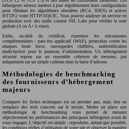
(TLS 1.2 et TLS 1.3) et des suites de chiffrement modernes. Les
hébergeurs sérieux mettent à jour régulièrement leurs configurations
pour éliminer les algorithmes obsolètes (RC4, 3DES) et activer
HTTP/2 voire HTTP/3/QUIC. Vous pouvez analyser un serveur en
production avec des outils comme SSL Labs pour vérifier la note
globale (A ou A+ à viser).
Enfin, au‑delà du certificat, examinez les mécanismes
complémentaires : pare-feu applicatif (WAF), protection contre les
attaques brute force, sauvegardes chiffrées, authentification
multi‑facteur pour le panneau d’administration. Un hébergement
sécurisé repose sur un ensemble cohérent de mesures, pas
uniquement sur un simple cadenas dans la barre d’adresse.
Méthodologies de benchmarking
des fournisseurs d’hébergement
majeurs
Comparer les fiches techniques est un premier pas, mais rien ne
remplace des tests concrets sur le terrain. Mettre en place une
méthodologie de benchmarking vous permet de mesurer
objectivement les performances des principaux hébergeurs avant de
vous engager. L’objectif est simple : reproduire, autant que possible,
les conditions réelles d’utilisation de votre site et observer la manière