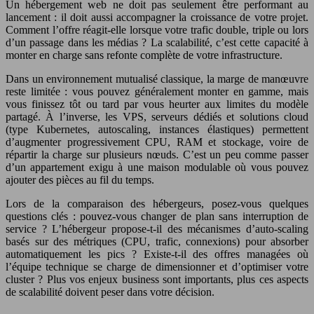
Un hébergement web ne doit pas seulement être performant au
lancement : il doit aussi accompagner la croissance de votre projet.
Comment l’offre réagit‑elle lorsque votre trafic double, triple ou lors
d’un passage dans les médias ? La scalabilité, c’est cette capacité à
monter en charge sans refonte complète de votre infrastructure.
Dans un environnement mutualisé classique, la marge de manœuvre
reste limitée : vous pouvez généralement monter en gamme, mais
vous finissez tôt ou tard par vous heurter aux limites du modèle
partagé. À l’inverse, les VPS, serveurs dédiés et solutions cloud
(type Kubernetes, autoscaling, instances élastiques) permettent
d’augmenter progressivement CPU, RAM et stockage, voire de
répartir la charge sur plusieurs nœuds. C’est un peu comme passer
d’un appartement exigu à une maison modulable où vous pouvez
ajouter des pièces au fil du temps.
Lors de la comparaison des hébergeurs, posez‑vous quelques
questions clés : pouvez‑vous changer de plan sans interruption de
service ? L’hébergeur propose‑t‑il des mécanismes d’auto‑scaling
basés sur des métriques (CPU, trafic, connexions) pour absorber
automatiquement les pics ? Existe‑t‑il des offres managées où
l’équipe technique se charge de dimensionner et d’optimiser votre
cluster ? Plus vos enjeux business sont importants, plus ces aspects
de scalabilité doivent peser dans votre décision.