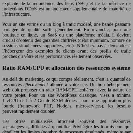
explicite de la redondance des liens (N+1) et de la présence de
protections DDoS est un indicateur supplémentaire de maturité de
l’infrastructure.
Pour un site vitrine ou un blog à trafic modéré, une bande passante
partagée de qualité suffit généralement. En revanche, pour une
boutique en ligne, un SaaS ou une plateforme média, il devient
crucial d’obtenir des garanties chiffrées (débit minimum, nombre de
sessions simultanées supportées, etc.). N’hésitez pas à demander à
l’hébergeur des exemples de clients ayant des profils de trafic
proches du vôtre et les performances réellement observées.
Ratio RAM/CPU et allocation des ressources système
Au‑delà du marketing, ce qui compte réellement, c’est la quantité de
ressources
effectivement
allouée à votre site. Un bon hébergement
web doit proposer un ratio RAM/CPU cohérent avec la nature de
votre projet. Pour un site WordPress classique, visez a minima
1 vCPU et 1 à 2 Go de RAM dédiés ; pour une application plus
lourde (framework PHP, Node.js, microservices), les besoins
peuvent rapidement doubler.
Les offres mutualisées affichent souvent des ressources
« partagées », difficiles à quantifier. Privilégiez les fournisseurs qui
détaillent les limites (nombre de processus simultanés, mémoire par