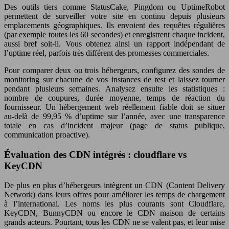
Des outils tiers comme StatusCake, Pingdom ou UptimeRobot
permettent de surveiller votre site en continu depuis plusieurs
emplacements géographiques. Ils envoient des requêtes régulières
(par exemple toutes les 60 secondes) et enregistrent chaque incident,
aussi bref soit‑il. Vous obtenez ainsi un rapport indépendant de
l’uptime réel, parfois très différent des promesses commerciales.
Pour comparer deux ou trois hébergeurs, configurez des sondes de
monitoring sur chacune de vos instances de test et laissez tourner
pendant plusieurs semaines. Analysez ensuite les statistiques :
nombre de coupures, durée moyenne, temps de réaction du
fournisseur. Un hébergement web réellement fiable doit se situer
au‑delà de 99,95 % d’uptime sur l’année, avec une transparence
totale en cas d’incident majeur (page de status publique,
communication proactive).
Évaluation des CDN intégrés : cloudflare vs
KeyCDN
De plus en plus d’hébergeurs intègrent un CDN (Content Delivery
Network) dans leurs offres pour améliorer les temps de chargement
à l’international. Les noms les plus courants sont Cloudflare,
KeyCDN, BunnyCDN ou encore le CDN maison de certains
grands acteurs. Pourtant, tous les CDN ne se valent pas, et leur mise