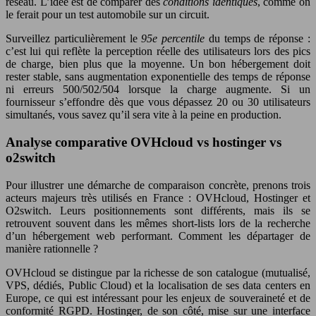
réseau. L’idée est de comparer des
conditions identiques
, comme on
le ferait pour un test automobile sur un circuit.
Surveillez particulièrement le
95e percentile
du temps de réponse :
c’est lui qui reflète la perception réelle des utilisateurs lors des pics
de charge, bien plus que la moyenne. Un bon hébergement doit
rester stable, sans augmentation exponentielle des temps de réponse
ni erreurs 500/502/504 lorsque la charge augmente. Si un
fournisseur s’effondre dès que vous dépassez 20 ou 30 utilisateurs
simultanés, vous savez qu’il sera vite à la peine en production.
Analyse comparative OVHcloud vs hostinger vs
o2switch
Pour illustrer une démarche de comparaison concrète, prenons trois
acteurs majeurs très utilisés en France : OVHcloud, Hostinger et
O2switch. Leurs positionnements sont différents, mais ils se
retrouvent souvent dans les mêmes short‑lists lors de la recherche
d’un hébergement web performant. Comment les départager de
manière rationnelle ?
OVHcloud se distingue par la richesse de son catalogue (mutualisé,
VPS, dédiés, Public Cloud) et la localisation de ses data centers en
Europe, ce qui est intéressant pour les enjeux de souveraineté et de
conformité RGPD. Hostinger, de son côté, mise sur une interface