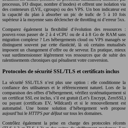
processus, I/O disque, nombre d’inodes) et offrent une isolation via
des conteneurs (LVE, cgroups) ou des VPS. Un bon indicateur est
la capacité du plan à absorber un pic de trafic de 5 à 10 fois
supérieur à la moyenne sans déclencher de throttling ni d’erreur 5xx.
Comparez également la flexibilité d’évolution des ressources :
pouvez-vous passer de 2 à 4 vCPU ou de 4 à 8 Go de RAM sans
migration complexe ? Les hébergements cloud ou VPS managés se
distinguent souvent par cette élasticité, là où certains mutualisés
imposent un changement d’offre ou de serveur. En pratique, mieux
vaut surdimensionner légèrement vos ressources que de subir des
ralentissements chroniques qui pénalisent votre conversion.
Protocoles de sécurité SSL/TLS et certificats inclus
La sécurité SSL/TLS n’est plus une option : elle conditionne la
confiance des utilisateurs et le référencement naturel. Lors de la
comparaison des offres d’hébergement, vérifiez systématiquement si
un certificat SSL est inclus, s’il est gratuit (Let’s Encrypt, ZeroSSL)
ou payant (certificats EV, Wildcard) et si le renouvellement est
automatisé. Une bonne solution d’hébergement web propose
aujourd’hui le
HTTPS par défaut
sur tous les domaines.
Contrôlez également la prise en charge des protocoles récents