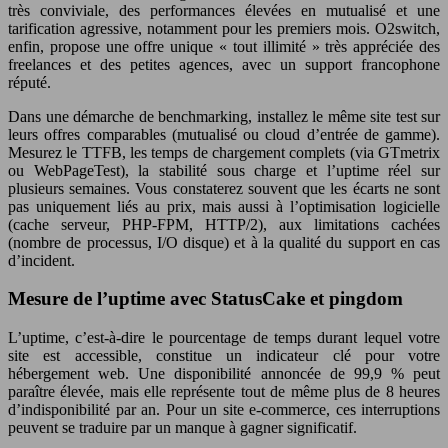
très conviviale, des performances élevées en mutualisé et une
tarification agressive, notamment pour les premiers mois. O2switch,
enfin, propose une offre unique « tout illimité » très appréciée des
freelances et des petites agences, avec un support francophone
réputé.
Dans une démarche de benchmarking, installez le même site test sur
leurs offres comparables (mutualisé ou cloud d’entrée de gamme).
Mesurez le TTFB, les temps de chargement complets (via GTmetrix
ou WebPageTest), la stabilité sous charge et l’uptime réel sur
plusieurs semaines. Vous constaterez souvent que les écarts ne sont
pas uniquement liés au prix, mais aussi à l’optimisation logicielle
(cache serveur, PHP‑FPM, HTTP/2), aux limitations cachées
(nombre de processus, I/O disque) et à la qualité du support en cas
d’incident.
Mesure de l’uptime avec StatusCake et pingdom
L’uptime, c’est‑à‑dire le pourcentage de temps durant lequel votre
site est accessible, constitue un indicateur clé pour votre
hébergement web. Une disponibilité annoncée de 99,9 % peut
paraître élevée, mais elle représente tout de même plus de 8 heures
d’indisponibilité par an. Pour un site e‑commerce, ces interruptions
peuvent se traduire par un manque à gagner significatif.