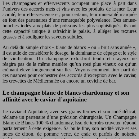
Les champagnes et effervescents occupent une place à part dans
l’univers des accords mets et vins avec les produits de la mer. Leur
acidité, leur effervescence et, pour certains, leur minéralité marquée
en font des partenaires d’une remarquable polyvalence. Des amuse-
bouches iodés aux plats de poissons les plus sophistiqués, ils ont
cette capacité unique à rafraîchir le palais, à alléger les textures
grasses et à souligner les saveurs subtiles.
Au-delà du simple choix « blanc de blancs » ou « brut sans année »,
il est utile de considérer le dosage, la dominante de cépage et le style
de vinification. Un champagne extra-brut tendu et crayeux ne
réagira pas de la même manière qu’un rosé plus vineux ou qu’un
crémant élevé longuement sur lies. Voyons comment tirer parti de
ces nuances pour orchestrer des accords d’exception avec le caviar,
les crevettes de Méditerranée ou encore un ceviche de bar.
Le champagne blanc de blancs chardonnay et son
affinité avec le caviar d’aquitaine
Le caviar d’Aquitaine, avec ses grains fermes et son iodé délicat,
réclame un partenaire d’une précision chirurgicale. Un Champagne
Blanc de Blancs 100 % chardonnay, issu de terroirs crayeux, répond
parfaitement à cette exigence. Sa bulle fine, son acidité vive et ses
notes de citron, de pomme verte, de craie et parfois de noisette