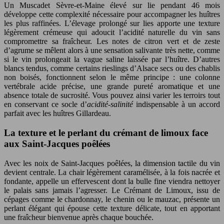
Un Muscadet Sèvre-et-Maine élevé sur lie pendant 46 mois
développe cette complexité nécessaire pour accompagner les huîtres
les plus raffinées. L’élevage prolongé sur lies apporte une texture
légèrement crémeuse qui adoucit l’acidité naturelle du vin sans
compromettre sa fraîcheur. Les notes de citron vert et de zeste
d’agrume se mêlent alors à une sensation salivante très nette, comme
si le vin prolongeait la vague saline laissée par l’huître. D’autres
blancs tendus, comme certains rieslings d’Alsace secs ou des chablis
non boisés, fonctionnent selon le même principe : une colonne
vertébrale acide précise, une grande pureté aromatique et une
absence totale de sucrosité. Vous pouvez ainsi varier les terroirs tout
en conservant ce socle d’
acidité-salinité
indispensable à un accord
parfait avec les huîtres Gillardeau.
La texture et le perlant du crémant de limoux face
aux Saint-Jacques poêlées
Avec les noix de Saint-Jacques poêlées, la dimension tactile du vin
devient centrale. La chair légèrement caramélisée, à la fois nacrée et
fondante, appelle un effervescent dont la bulle fine viendra nettoyer
le palais sans jamais l’agresser. Le Crémant de Limoux, issu de
cépages comme le chardonnay, le chenin ou le mauzac, présente un
perlant élégant qui épouse cette texture délicate, tout en apportant
une fraîcheur bienvenue après chaque bouchée.