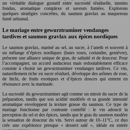
un véritable dialogue gustatif entre sucrosité résiduelle, tannins
fondus, aromatique complexe et saveurs fumées. Explorons
quelques stratégies concrètes, du saumon gravlax au maquereau
fumé artisanal.
Le mariage entre gewurztraminer vendanges
tardives et saumon gravlax aux épices nordiques
Le saumon gravlax, mariné au sel, au sucre, à l’aneth et souvent à
un mélange d’épices nordiques (baies roses, coriandre, genièvre),
présente une alliance unique de gras, de salinité et de douceur. Pour
l’accompagner, un accord audacieux mais redoutablement efficace
consiste à choisir un gewurztraminer vendanges tardives. Ce vin,
naturellement riche en sucre résiduel, développe des arômes de rose,
de litchi, de fruits exotiques et d’épices douces qui entrent en
résonance avec la marinade.
La sucrosité du gewurztraminer agit comme un miroir du sucre de la
préparation, tandis que son acidité modérée et sa grande intensité
aromatique enveloppent la texture grasse du saumon. Ce type de
mariage fonctionne par contraste contrôlé : le vin adoucit la
perception du sel et des épices, tandis que le gras du saumon modère
la sensation de douceur du vin. Servi autour de 10–11°C, ce duo
crée une expérience presque « dessert salé », idéale en entrée