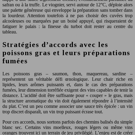
safran ou à la truffe. Le viognier, servi autour de 12°C, déploie alors
une palette généreuse qui enveloppe la préparation sans tomber dans
la lourdeur. Attention toutefois à ne pas choisir des cuvées trop
alcooleuses ou marquées par un boisé appuyé, qui risqueraient de
fatiguer le palais : la finesse du turbot doit rester au centre du
tableau.
Stratégies d’accords avec les
poissons gras et leurs préparations
fumées
Les poissons gras – saumon, thon, maquereau, sardine –
représentent un véritable défi œnologique. Leur chair riche en
lipides, leurs arômes puissants et, dans le cas des préparations
fumées, leur dimension torréfiée exigent des vins capables de tenir la
distance. L’acidité doit être suffisante pour « couper » le gras, mais
la structure aromatique du vin doit également répondre à l’intensité
du plat. C’est un peu comme associer une sauce très épicée : un vin
trop discret disparaît, un vin trop puissant écrase tout.
Pour ces accords, nous sortons parfois des chemins balisés du simple
blanc sec. Certains vins moelleux, rouges légers ou même vins
oranges trouvent ici un terrain de jeu privilégié. L’enjeu est de créer