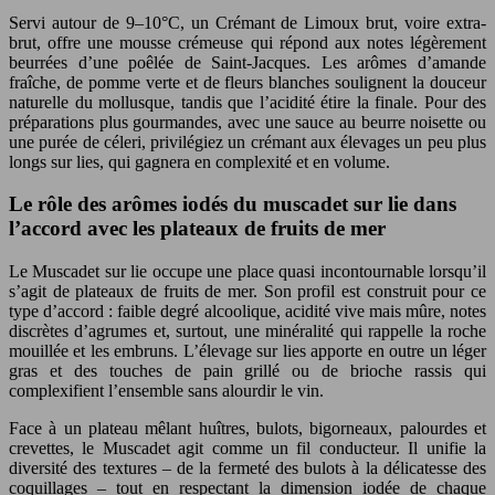
Servi autour de 9–10°C, un Crémant de Limoux brut, voire extra-
brut, offre une mousse crémeuse qui répond aux notes légèrement
beurrées d’une poêlée de Saint-Jacques. Les arômes d’amande
fraîche, de pomme verte et de fleurs blanches soulignent la douceur
naturelle du mollusque, tandis que l’acidité étire la finale. Pour des
préparations plus gourmandes, avec une sauce au beurre noisette ou
une purée de céleri, privilégiez un crémant aux élevages un peu plus
longs sur lies, qui gagnera en complexité et en volume.
Le rôle des arômes iodés du muscadet sur lie dans
l’accord avec les plateaux de fruits de mer
Le Muscadet sur lie occupe une place quasi incontournable lorsqu’il
s’agit de plateaux de fruits de mer. Son profil est construit pour ce
type d’accord : faible degré alcoolique, acidité vive mais mûre, notes
discrètes d’agrumes et, surtout, une minéralité qui rappelle la roche
mouillée et les embruns. L’élevage sur lies apporte en outre un léger
gras et des touches de pain grillé ou de brioche rassis qui
complexifient l’ensemble sans alourdir le vin.
Face à un plateau mêlant huîtres, bulots, bigorneaux, palourdes et
crevettes, le Muscadet agit comme un fil conducteur. Il unifie la
diversité des textures – de la fermeté des bulots à la délicatesse des
coquillages – tout en respectant la dimension iodée de chaque