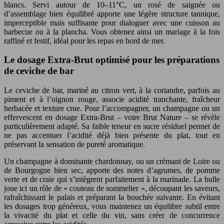
blancs. Servi autour de 10–11°C, un rosé de saignée ou
d’assemblage bien équilibré apporte une légère structure tannique,
imperceptible mais suffisante pour dialoguer avec une cuisson au
barbecue ou à la plancha. Vous obtenez ainsi un mariage à la fois
raffiné et festif, idéal pour les repas en bord de mer.
Le dosage Extra-Brut optimisé pour les préparations
de ceviche de bar
Le ceviche de bar, mariné au citron vert, à la coriandre, parfois au
piment et à l’oignon rouge, associe acidité tranchante, fraîcheur
herbacée et texture crue. Pour l’accompagner, un champagne ou un
effervescent en dosage Extra-Brut – voire Brut Nature – se révèle
particulièrement adapté. Sa faible teneur en sucre résiduel permet de
ne pas accentuer l’acidité déjà bien présente du plat, tout en
préservant la sensation de pureté aromatique.
Un champagne à dominante chardonnay, ou un crémant de Loire ou
de Bourgogne bien sec, apporte des notes d’agrumes, de pomme
verte et de craie qui s’intègrent parfaitement à la marinade. La bulle
joue ici un rôle de « couteau de sommelier », découpant les saveurs,
rafraîchissant le palais et préparant la bouchée suivante. En évitant
les dosages trop généreux, vous maintenez un équilibre subtil entre
la vivacité du plat et celle du vin, sans créer de concurrence