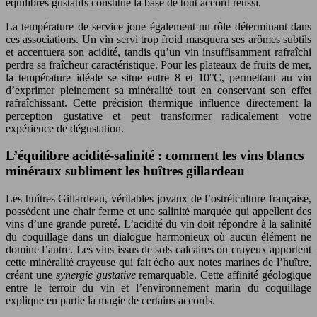
équilibres gustatifs constitue la base de tout accord réussi.
La température de service joue également un rôle déterminant dans
ces associations. Un vin servi trop froid masquera ses arômes subtils
et accentuera son acidité, tandis qu’un vin insuffisamment rafraîchi
perdra sa fraîcheur caractéristique. Pour les plateaux de fruits de mer,
la température idéale se situe entre 8 et 10°C, permettant au vin
d’exprimer pleinement sa minéralité tout en conservant son effet
rafraîchissant. Cette précision thermique influence directement la
perception gustative et peut transformer radicalement votre
expérience de dégustation.
L’équilibre acidité-salinité : comment les vins blancs
minéraux subliment les huîtres gillardeau
Les huîtres Gillardeau, véritables joyaux de l’ostréiculture française,
possèdent une chair ferme et une salinité marquée qui appellent des
vins d’une grande pureté. L’acidité du vin doit répondre à la salinité
du coquillage dans un dialogue harmonieux où aucun élément ne
domine l’autre. Les vins issus de sols calcaires ou crayeux apportent
cette minéralité crayeuse qui fait écho aux notes marines de l’huître,
créant une
synergie gustative
remarquable. Cette affinité géologique
entre le terroir du vin et l’environnement marin du coquillage
explique en partie la magie de certains accords.