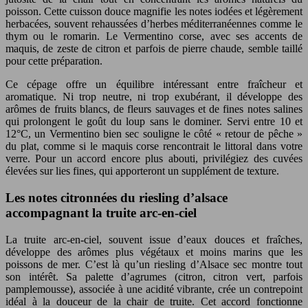
poisson. Cette cuisson douce magnifie les notes iodées et légèrement
herbacées, souvent rehaussées d’herbes méditerranéennes comme le
thym ou le romarin. Le Vermentino corse, avec ses accents de
maquis, de zeste de citron et parfois de pierre chaude, semble taillé
pour cette préparation.
Ce cépage offre un équilibre intéressant entre fraîcheur et
aromatique. Ni trop neutre, ni trop exubérant, il développe des
arômes de fruits blancs, de fleurs sauvages et de fines notes salines
qui prolongent le goût du loup sans le dominer. Servi entre 10 et
12°C, un Vermentino bien sec souligne le côté « retour de pêche »
du plat, comme si le maquis corse rencontrait le littoral dans votre
verre. Pour un accord encore plus abouti, privilégiez des cuvées
élevées sur lies fines, qui apporteront un supplément de texture.
Les notes citronnées du riesling d’alsace
accompagnant la truite arc-en-ciel
La truite arc-en-ciel, souvent issue d’eaux douces et fraîches,
développe des arômes plus végétaux et moins marins que les
poissons de mer. C’est là qu’un riesling d’Alsace sec montre tout
son intérêt. Sa palette d’agrumes (citron, citron vert, parfois
pamplemousse), associée à une acidité vibrante, crée un contrepoint
idéal à la douceur de la chair de truite. Cet accord fonctionne