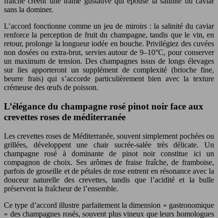
fraîche créent une trame gustative qui épouse la salinité du caviar
sans la dominer.
L’accord fonctionne comme un jeu de miroirs : la salinité du caviar
renforce la perception de fruit du champagne, tandis que le vin, en
retour, prolonge la longueur iodée en bouche. Privilégiez des cuvées
non dosées ou extra-brut, servies autour de 9–10°C, pour conserver
un maximum de tension. Des champagnes issus de longs élevages
sur lies apporteront un supplément de complexité (brioche fine,
beurre frais) qui s’accorde particulièrement bien avec la texture
crémeuse des œufs de poisson.
L’élégance du champagne rosé pinot noir face aux
crevettes roses de méditerranée
Les crevettes roses de Méditerranée, souvent simplement pochées ou
grillées, développent une chair sucrée-salée très délicate. Un
champagne rosé à dominante de pinot noir constitue ici un
compagnon de choix. Ses arômes de fraise fraîche, de framboise,
parfois de groseille et de pétales de rose entrent en résonance avec la
douceur naturelle des crevettes, tandis que l’acidité et la bulle
préservent la fraîcheur de l’ensemble.
Ce type d’accord illustre parfaitement la dimension « gastronomique
» des champagnes rosés, souvent plus vineux que leurs homologues