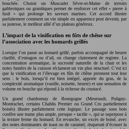
bouchée. Choisir un Muscadet Sèvre-et-Maine de terroirs
gabbroïques ou granitiques permet de renforcer cet effet « pierre à
fusil » qui prolonge les saveurs marines. Cet accord illustre
parfaitement comment un vin simple en apparence peut devenir, par
sa justesse, le meilleur allié d’un plateau généreux.
L’impact de la vinification en fûts de chêne sur
l’association avec les homards grillés
Lorsque l’on passe au homard grillé, parfois accompagné de beurre
clarifié, d’estragon ou d’ail, on change clairement de registre. La
concentration aromatique, la sucrosité naturelle de la chair et les
notes fumées de la cuisson réclament un vin plus structuré. C’est ici
que la vinification et l’élevage en fûts de chêne prennent tout leur
sens : le bois, lorsqu’il est bien intégré, apporte du gras, de la
complexité aromatique (vanille, noisette, beurre) et une sensation de
volume en bouche qui répond à la richesse du crustacé.
Un grand chardonnay de Bourgogne (Meursault, Puligny-
Montrachet, certains Chablis Premier ou Grand Cru partiellement
boisés) illustre parfaitement cette logique. Le passage sous bois
confère une trame plus ample, presque « tactile », qui se superpose à
la texture ferme du homard. En revanche, un excès de boisé, avec
des notes dominantes de toast ou de caramel, risquerait d’écraser la