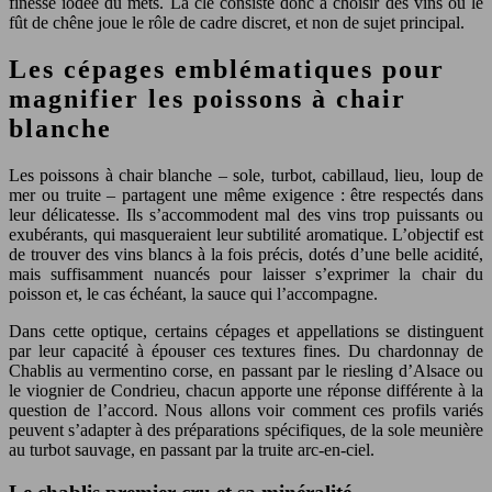
finesse iodée du mets. La clé consiste donc à choisir des vins où le
fût de chêne joue le rôle de cadre discret, et non de sujet principal.
Les cépages emblématiques pour
magnifier les poissons à chair
blanche
Les poissons à chair blanche – sole, turbot, cabillaud, lieu, loup de
mer ou truite – partagent une même exigence : être respectés dans
leur délicatesse. Ils s’accommodent mal des vins trop puissants ou
exubérants, qui masqueraient leur subtilité aromatique. L’objectif est
de trouver des vins blancs à la fois précis, dotés d’une belle acidité,
mais suffisamment nuancés pour laisser s’exprimer la chair du
poisson et, le cas échéant, la sauce qui l’accompagne.
Dans cette optique, certains cépages et appellations se distinguent
par leur capacité à épouser ces textures fines. Du chardonnay de
Chablis au vermentino corse, en passant par le riesling d’Alsace ou
le viognier de Condrieu, chacun apporte une réponse différente à la
question de l’accord. Nous allons voir comment ces profils variés
peuvent s’adapter à des préparations spécifiques, de la sole meunière
au turbot sauvage, en passant par la truite arc-en-ciel.