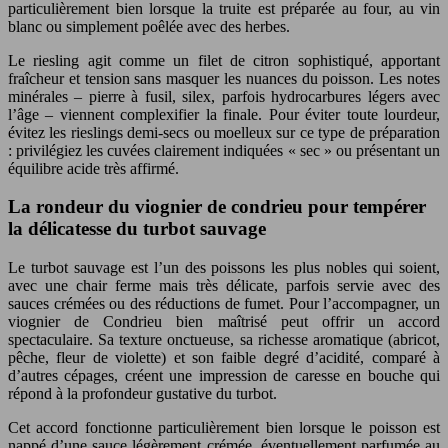
particulièrement bien lorsque la truite est préparée au four, au vin
blanc ou simplement poêlée avec des herbes.
Le riesling agit comme un filet de citron sophistiqué, apportant
fraîcheur et tension sans masquer les nuances du poisson. Les notes
minérales – pierre à fusil, silex, parfois hydrocarbures légers avec
l’âge – viennent complexifier la finale. Pour éviter toute lourdeur,
évitez les rieslings demi-secs ou moelleux sur ce type de préparation
: privilégiez les cuvées clairement indiquées « sec » ou présentant un
équilibre acide très affirmé.
La rondeur du viognier de condrieu pour tempérer
la délicatesse du turbot sauvage
Le turbot sauvage est l’un des poissons les plus nobles qui soient,
avec une chair ferme mais très délicate, parfois servie avec des
sauces crémées ou des réductions de fumet. Pour l’accompagner, un
viognier de Condrieu bien maîtrisé peut offrir un accord
spectaculaire. Sa texture onctueuse, sa richesse aromatique (abricot,
pêche, fleur de violette) et son faible degré d’acidité, comparé à
d’autres cépages, créent une impression de caresse en bouche qui
répond à la profondeur gustative du turbot.
Cet accord fonctionne particulièrement bien lorsque le poisson est
nappé d’une sauce légèrement crémée, éventuellement parfumée au