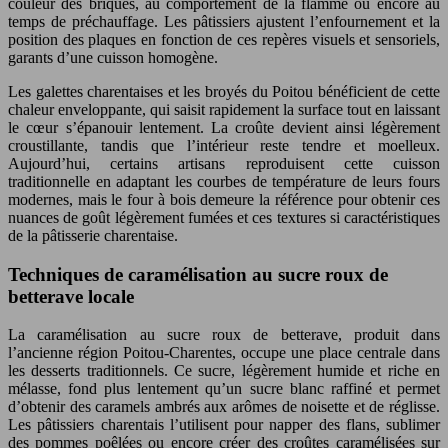
couleur des briques, au comportement de la flamme ou encore au
temps de préchauffage. Les pâtissiers ajustent l’enfournement et la
position des plaques en fonction de ces repères visuels et sensoriels,
garants d’une cuisson homogène.
Les galettes charentaises et les broyés du Poitou bénéficient de cette
chaleur enveloppante, qui saisit rapidement la surface tout en laissant
le cœur s’épanouir lentement. La croûte devient ainsi légèrement
croustillante, tandis que l’intérieur reste tendre et moelleux.
Aujourd’hui, certains artisans reproduisent cette cuisson
traditionnelle en adaptant les courbes de température de leurs fours
modernes, mais le four à bois demeure la référence pour obtenir ces
nuances de goût légèrement fumées et ces textures si caractéristiques
de la pâtisserie charentaise.
Techniques de caramélisation au sucre roux de
betterave locale
La caramélisation au sucre roux de betterave, produit dans
l’ancienne région Poitou-Charentes, occupe une place centrale dans
les desserts traditionnels. Ce sucre, légèrement humide et riche en
mélasse, fond plus lentement qu’un sucre blanc raffiné et permet
d’obtenir des caramels ambrés aux arômes de noisette et de réglisse.
Les pâtissiers charentais l’utilisent pour napper des flans, sublimer
des pommes poêlées ou encore créer des croûtes caramélisées sur