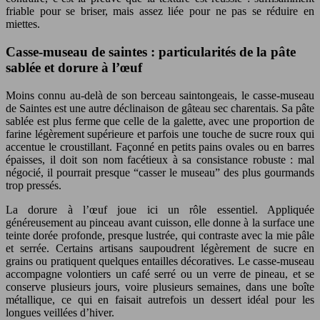
friable pour se briser, mais assez liée pour ne pas se réduire en
miettes.
Casse-museau de saintes : particularités de la pâte
sablée et dorure à l’œuf
Moins connu au-delà de son berceau saintongeais, le casse-museau
de Saintes est une autre déclinaison de gâteau sec charentais. Sa pâte
sablée est plus ferme que celle de la galette, avec une proportion de
farine légèrement supérieure et parfois une touche de sucre roux qui
accentue le croustillant. Façonné en petits pains ovales ou en barres
épaisses, il doit son nom facétieux à sa consistance robuste : mal
négocié, il pourrait presque “casser le museau” des plus gourmands
trop pressés.
La dorure à l’œuf joue ici un rôle essentiel. Appliquée
généreusement au pinceau avant cuisson, elle donne à la surface une
teinte dorée profonde, presque lustrée, qui contraste avec la mie pâle
et serrée. Certains artisans saupoudrent légèrement de sucre en
grains ou pratiquent quelques entailles décoratives. Le casse-museau
accompagne volontiers un café serré ou un verre de pineau, et se
conserve plusieurs jours, voire plusieurs semaines, dans une boîte
métallique, ce qui en faisait autrefois un dessert idéal pour les
longues veillées d’hiver.