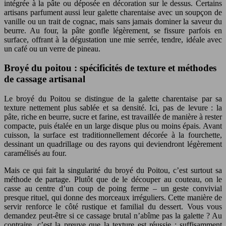
intégrée à la pâte ou déposée en décoration sur le dessus. Certains
artisans parfument aussi leur galette charentaise avec un soupçon de
vanille ou un trait de cognac, mais sans jamais dominer la saveur du
beurre. Au four, la pâte gonfle légèrement, se fissure parfois en
surface, offrant à la dégustation une mie serrée, tendre, idéale avec
un café ou un verre de pineau.
Broyé du poitou : spécificités de texture et méthodes
de cassage artisanal
Le broyé du Poitou se distingue de la galette charentaise par sa
texture nettement plus sablée et sa densité. Ici, pas de levure : la
pâte, riche en beurre, sucre et farine, est travaillée de manière à rester
compacte, puis étalée en un large disque plus ou moins épais. Avant
cuisson, la surface est traditionnellement décorée à la fourchette,
dessinant un quadrillage ou des rayons qui deviendront légèrement
caramélisés au four.
Mais ce qui fait la singularité du broyé du Poitou, c’est surtout sa
méthode de partage. Plutôt que de le découper au couteau, on le
casse au centre d’un coup de poing ferme – un geste convivial
presque rituel, qui donne des morceaux irréguliers. Cette manière de
servir renforce le côté rustique et familial du dessert. Vous vous
demandez peut-être si ce cassage brutal n’abîme pas la galette ? Au
contraire, c’est la preuve que la texture est réussie : suffisamment