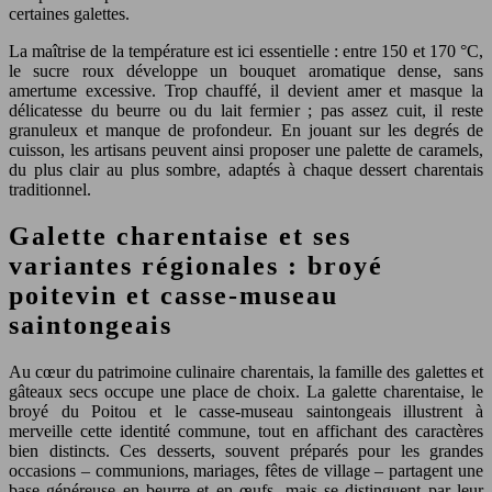
certaines galettes.
La maîtrise de la température est ici essentielle : entre 150 et 170 °C,
le sucre roux développe un bouquet aromatique dense, sans
amertume excessive. Trop chauffé, il devient amer et masque la
délicatesse du beurre ou du lait fermier ; pas assez cuit, il reste
granuleux et manque de profondeur. En jouant sur les degrés de
cuisson, les artisans peuvent ainsi proposer une palette de caramels,
du plus clair au plus sombre, adaptés à chaque dessert charentais
traditionnel.
Galette charentaise et ses
variantes régionales : broyé
poitevin et casse-museau
saintongeais
Au cœur du patrimoine culinaire charentais, la famille des galettes et
gâteaux secs occupe une place de choix. La galette charentaise, le
broyé du Poitou et le casse-museau saintongeais illustrent à
merveille cette identité commune, tout en affichant des caractères
bien distincts. Ces desserts, souvent préparés pour les grandes
occasions – communions, mariages, fêtes de village – partagent une
base généreuse en beurre et en œufs, mais se distinguent par leur